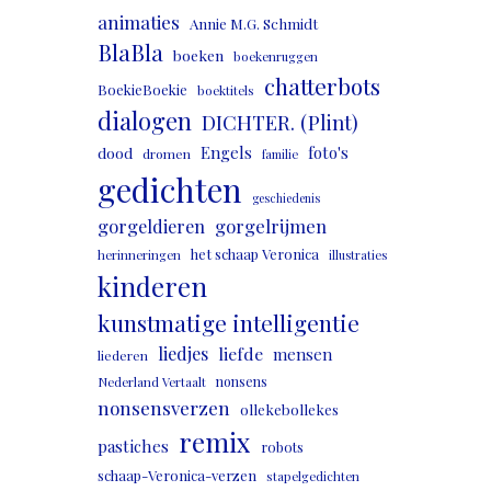
animaties
Annie M.G. Schmidt
BlaBla
boeken
boekenruggen
chatterbots
BoekieBoekie
boektitels
dialogen
DICHTER. (Plint)
Engels
foto's
dood
dromen
familie
gedichten
geschiedenis
gorgeldieren
gorgelrijmen
het schaap Veronica
herinneringen
illustraties
kinderen
kunstmatige intelligentie
liedjes
liefde
mensen
liederen
nonsens
Nederland Vertaalt
nonsensverzen
ollekebollekes
remix
pastiches
robots
schaap-Veronica-verzen
stapelgedichten