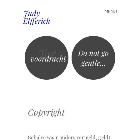
Judy
MENU
Spring
Elfferich
naar
inhoud
Tag
Do not go
voordracht
gentle…
Copyright
Behalve waar anders vermeld, geldt