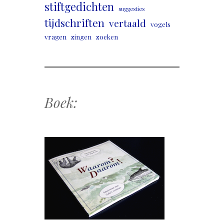
stiftgedichten
suggesties
tijdschriften
vertaald
vogels
vragen
zingen
zoeken
Boek: