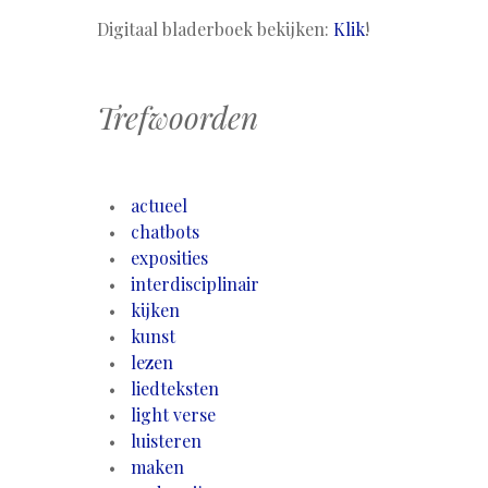
Digitaal bladerboek bekijken:
Klik
!
Trefwoorden
actueel
chatbots
exposities
interdisciplinair
kijken
kunst
lezen
liedteksten
light verse
luisteren
maken