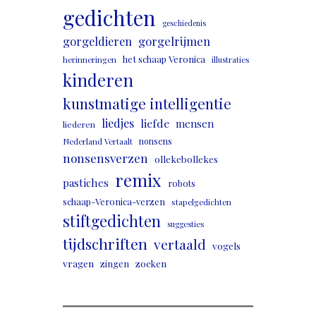
gedichten
geschiedenis
gorgeldieren
gorgelrijmen
het schaap Veronica
herinneringen
illustraties
kinderen
kunstmatige intelligentie
liedjes
liefde
mensen
liederen
nonsens
Nederland Vertaalt
nonsensverzen
ollekebollekes
remix
pastiches
robots
schaap-Veronica-verzen
stapelgedichten
stiftgedichten
suggesties
tijdschriften
vertaald
vogels
vragen
zingen
zoeken