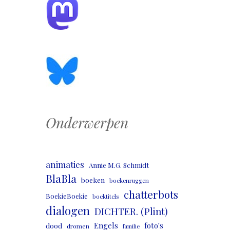
Onderwerpen
animaties
Annie M.G. Schmidt
BlaBla
boeken
boekenruggen
chatterbots
BoekieBoekie
boektitels
dialogen
DICHTER. (Plint)
Engels
foto's
dood
dromen
familie