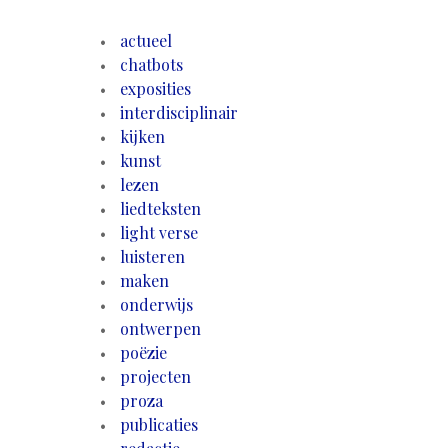
actueel
chatbots
exposities
interdisciplinair
kijken
kunst
lezen
liedteksten
light verse
luisteren
maken
onderwijs
ontwerpen
poëzie
projecten
proza
publicaties