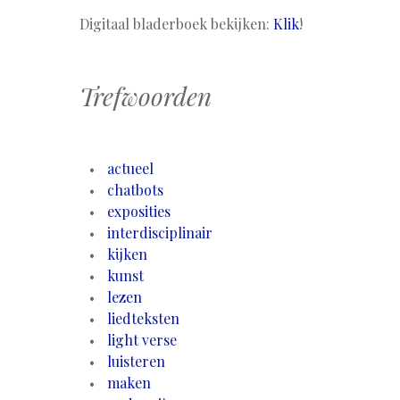
Digitaal bladerboek bekijken:
Klik
!
Trefwoorden
actueel
chatbots
exposities
interdisciplinair
kijken
kunst
lezen
liedteksten
light verse
luisteren
maken