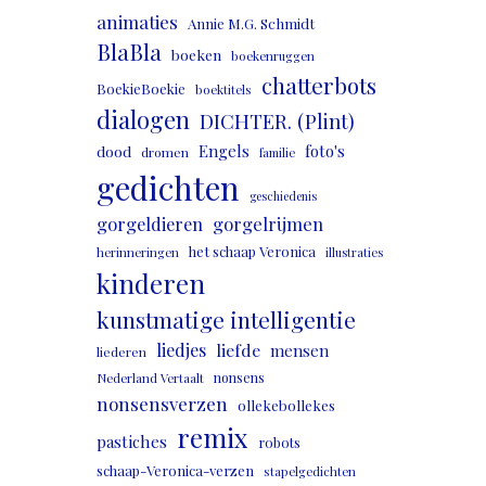
animaties
Annie M.G. Schmidt
BlaBla
boeken
boekenruggen
chatterbots
BoekieBoekie
boektitels
dialogen
DICHTER. (Plint)
Engels
foto's
dood
dromen
familie
gedichten
geschiedenis
gorgeldieren
gorgelrijmen
het schaap Veronica
herinneringen
illustraties
kinderen
kunstmatige intelligentie
liedjes
liefde
mensen
liederen
nonsens
Nederland Vertaalt
nonsensverzen
ollekebollekes
remix
pastiches
robots
schaap-Veronica-verzen
stapelgedichten