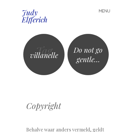
Judy
MENU
Spring
Elfferich
naar
inhoud
Tag
Do not go
villanelle
gentle…
Copyright
Behalve waar anders vermeld, geldt