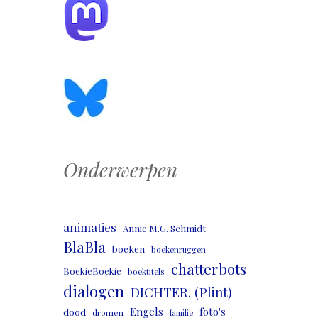
Onderwerpen
animaties
Annie M.G. Schmidt
BlaBla
boeken
boekenruggen
chatterbots
BoekieBoekie
boektitels
dialogen
DICHTER. (Plint)
Engels
foto's
dood
dromen
familie