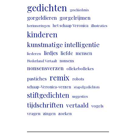
gedichten
geschiedenis
gorgeldieren
gorgelrijmen
het schaap Veronica
herinneringen
illustraties
kinderen
kunstmatige intelligentie
liedjes
liefde
mensen
liederen
nonsens
Nederland Vertaalt
nonsensverzen
ollekebollekes
remix
pastiches
robots
schaap-Veronica-verzen
stapelgedichten
stiftgedichten
suggesties
tijdschriften
vertaald
vogels
vragen
zingen
zoeken