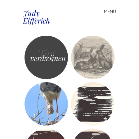
Judy
MENU
Spring
Elfferich
naar
inhoud
Tag
verdwijnen