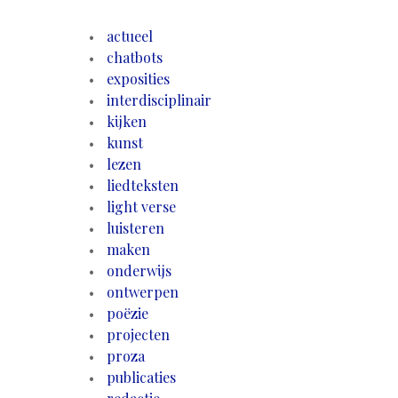
actueel
chatbots
exposities
interdisciplinair
kijken
kunst
lezen
liedteksten
light verse
luisteren
maken
onderwijs
ontwerpen
poëzie
projecten
proza
publicaties