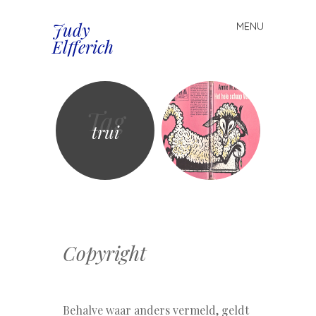
Judy
MENU
Spring
Elfferich
naar
inhoud
Tag
trui
Copyright
Behalve waar anders vermeld, geldt