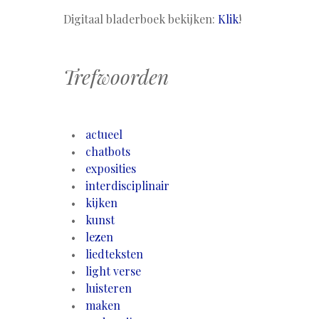
Digitaal bladerboek bekijken:
Klik
!
Trefwoorden
actueel
chatbots
exposities
interdisciplinair
kijken
kunst
lezen
liedteksten
light verse
luisteren
maken