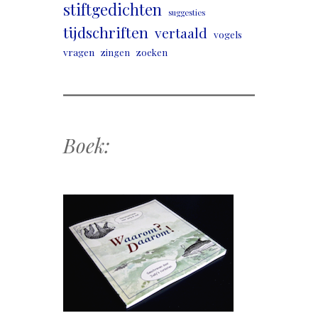
stiftgedichten
suggesties
tijdschriften
vertaald
vogels
vragen
zingen
zoeken
Boek: