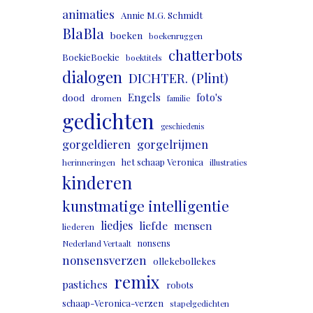
animaties
Annie M.G. Schmidt
BlaBla
boeken
boekenruggen
chatterbots
BoekieBoekie
boektitels
dialogen
DICHTER. (Plint)
Engels
foto's
dood
dromen
familie
gedichten
geschiedenis
gorgeldieren
gorgelrijmen
het schaap Veronica
herinneringen
illustraties
kinderen
kunstmatige intelligentie
liedjes
liefde
mensen
liederen
nonsens
Nederland Vertaalt
nonsensverzen
ollekebollekes
remix
pastiches
robots
schaap-Veronica-verzen
stapelgedichten