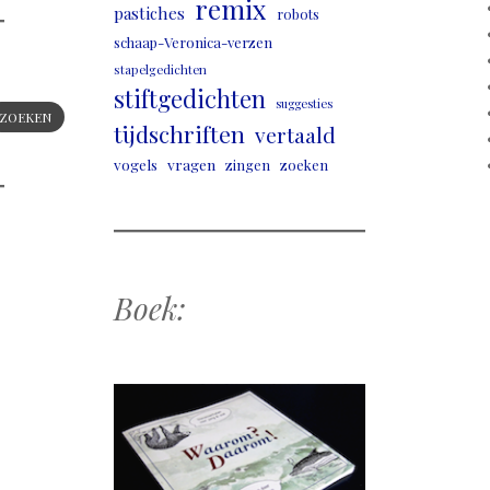
remix
pastiches
robots
schaap-Veronica-verzen
stapelgedichten
stiftgedichten
suggesties
ZOEKEN
tijdschriften
vertaald
vogels
vragen
zingen
zoeken
Boek: