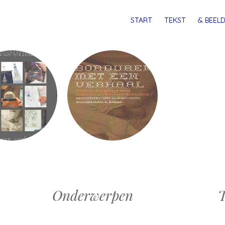
MENU
SPRING
START
TEKST
& BEELD
NAAR
INHOUD
Onderwerpen
T