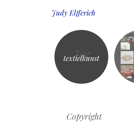
Judy Elfferich
Tag
textielkunst
Copyright