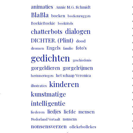
animaties
Annie M.G. Schmidt
BlaBla
boeken
boekenruggen
BoekieBoekie
boektitels
dialogen
chatterbots
DICHTER. (Plint)
dood
Engels
foto's
dromen
familie
gedichten
geschiedenis
gorgeldieren
gorgelrijmen
het schaap Veronica
herinneringen
kinderen
illustraties
,
kunstmatige
intelligentie
liedjes
liefde
mensen
liederen
nonsens
Nederland Vertaalt
nonsensverzen
ollekebollekes