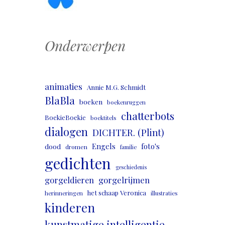
Onderwerpen
animaties
Annie M.G. Schmidt
BlaBla
boeken
boekenruggen
chatterbots
BoekieBoekie
boektitels
dialogen
DICHTER. (Plint)
Engels
foto's
dood
dromen
familie
gedichten
geschiedenis
gorgeldieren
gorgelrijmen
het schaap Veronica
herinneringen
illustraties
kinderen
kunstmatige intelligentie