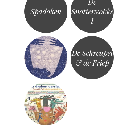
De
Spadoken
Snotterwokke
l
De Schreupel
& de Friep