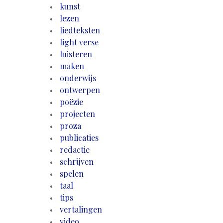
kunst
lezen
liedteksten
light verse
luisteren
maken
onderwijs
ontwerpen
poëzie
projecten
proza
publicaties
redactie
schrijven
spelen
taal
tips
vertalingen
video