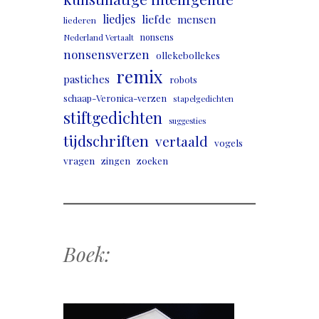
liedjes
liefde
mensen
liederen
nonsens
Nederland Vertaalt
nonsensverzen
ollekebollekes
remix
pastiches
robots
schaap-Veronica-verzen
stapelgedichten
stiftgedichten
suggesties
tijdschriften
vertaald
vogels
vragen
zingen
zoeken
Boek: