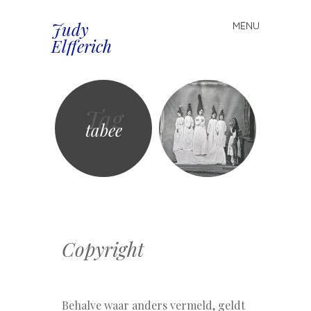
Judy
MENU
Spring
Elfferich
naar
inhoud
Tag
tabee
Copyright
Behalve waar anders vermeld, geldt