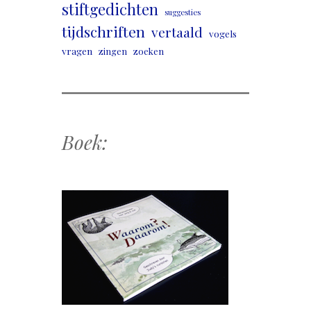
stiftgedichten
suggesties
tijdschriften
vertaald
vogels
vragen
zingen
zoeken
Boek: