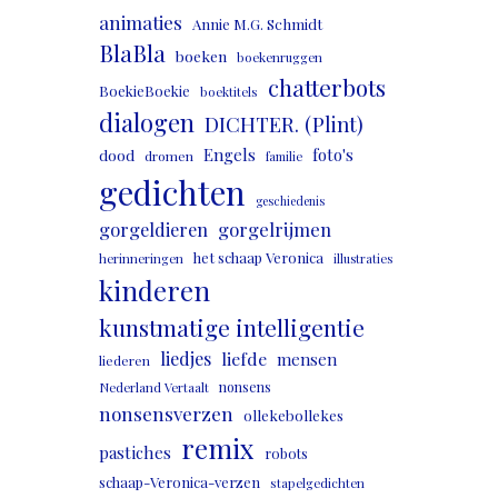
animaties
Annie M.G. Schmidt
BlaBla
boeken
boekenruggen
chatterbots
BoekieBoekie
boektitels
dialogen
DICHTER. (Plint)
Engels
foto's
dood
dromen
familie
gedichten
geschiedenis
gorgeldieren
gorgelrijmen
het schaap Veronica
herinneringen
illustraties
kinderen
kunstmatige intelligentie
liedjes
liefde
mensen
liederen
nonsens
Nederland Vertaalt
nonsensverzen
ollekebollekes
remix
pastiches
robots
schaap-Veronica-verzen
stapelgedichten