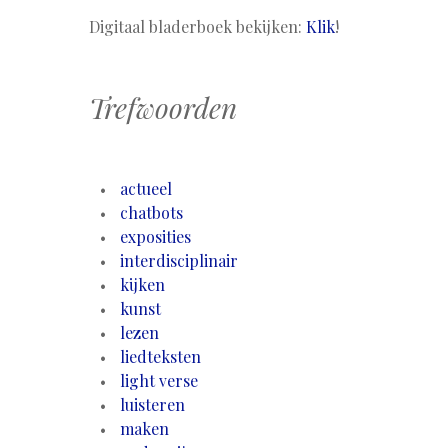
Digitaal bladerboek bekijken:
Klik
!
Trefwoorden
actueel
chatbots
exposities
interdisciplinair
kijken
kunst
lezen
liedteksten
light verse
luisteren
maken