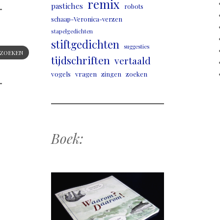
remix
pastiches
robots
schaap-Veronica-verzen
stapelgedichten
stiftgedichten
suggesties
ZOEKEN
tijdschriften
vertaald
vogels
vragen
zingen
zoeken
Boek: