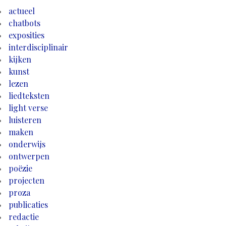
actueel
chatbots
exposities
interdisciplinair
kijken
kunst
lezen
liedteksten
light verse
luisteren
maken
onderwijs
ontwerpen
poëzie
projecten
proza
publicaties
redactie