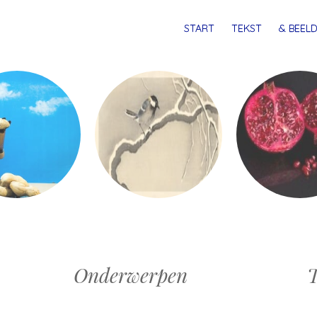
MENU
SPRING
START
TEKST
& BEELD
NAAR
INHOUD
Onderwerpen
T