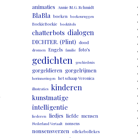
animaties
Annie M.G. Schmidt
BlaBla
boeken
boekenruggen
BoekieBoekie
boektitels
dialogen
chatterbots
DICHTER. (Plint)
dood
Engels
foto's
dromen
familie
gedichten
geschiedenis
gorgeldieren
gorgelrijmen
het schaap Veronica
herinneringen
kinderen
illustraties
,
kunstmatige
intelligentie
liedjes
liefde
mensen
liederen
nonsens
Nederland Vertaalt
nonsensverzen
ollekebollekes