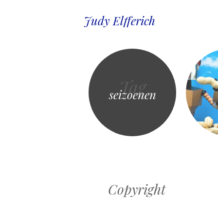
Judy Elfferich
Tag
seizoenen
Copyright