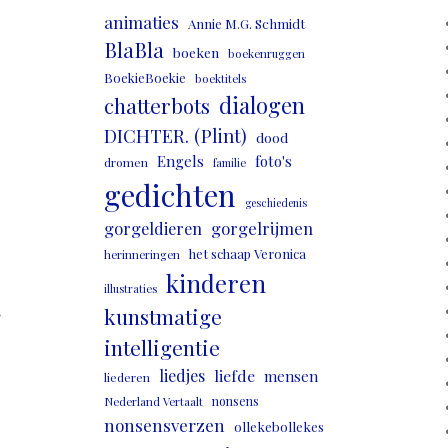
animaties
Annie M.G. Schmidt
BlaBla
boeken
boekenruggen
BoekieBoekie
boektitels
dialogen
chatterbots
DICHTER. (Plint)
dood
Engels
foto's
dromen
familie
gedichten
geschiedenis
gorgeldieren
gorgelrijmen
het schaap Veronica
herinneringen
kinderen
illustraties
,
kunstmatige
intelligentie
liedjes
liefde
mensen
liederen
nonsens
Nederland Vertaalt
nonsensverzen
ollekebollekes