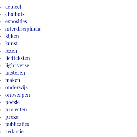
actueel
chatbots
exposities
interdisciplinair
kijken
kunst
lezen
liedteksten
light verse
luisteren
maken
onderwijs
ontwerpen
poëzie
projecten
proza
publicaties
redactie