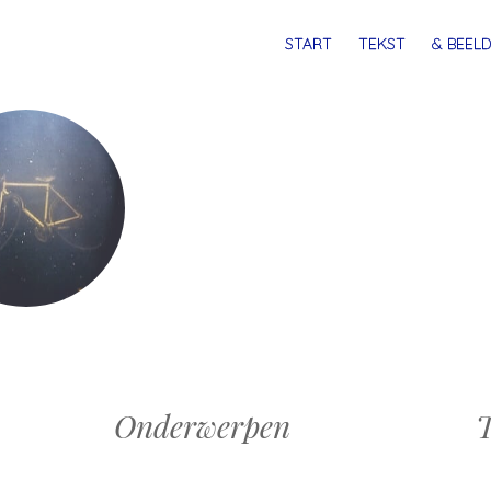
MENU
SPRING
START
TEKST
& BEELD
NAAR
INHOUD
Onderwerpen
T