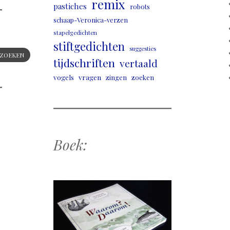
remix
pastiches
robots
schaap-Veronica-verzen
stapelgedichten
stiftgedichten
suggesties
ZOEKEN
tijdschriften
vertaald
vogels
vragen
zingen
zoeken
Boek: