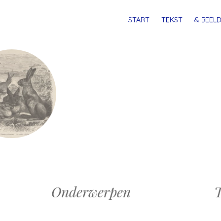
MENU
SPRING
START
TEKST
& BEELD
NAAR
INHOUD
Onderwerpen
T