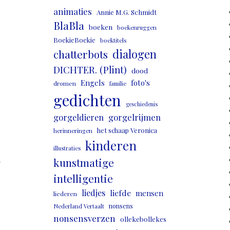
animaties
Annie M.G. Schmidt
BlaBla
boeken
boekenruggen
BoekieBoekie
boektitels
dialogen
chatterbots
DICHTER. (Plint)
dood
Engels
foto's
dromen
familie
gedichten
geschiedenis
gorgeldieren
gorgelrijmen
het schaap Veronica
herinneringen
kinderen
illustraties
,
kunstmatige
intelligentie
liedjes
liefde
mensen
liederen
nonsens
Nederland Vertaalt
nonsensverzen
ollekebollekes