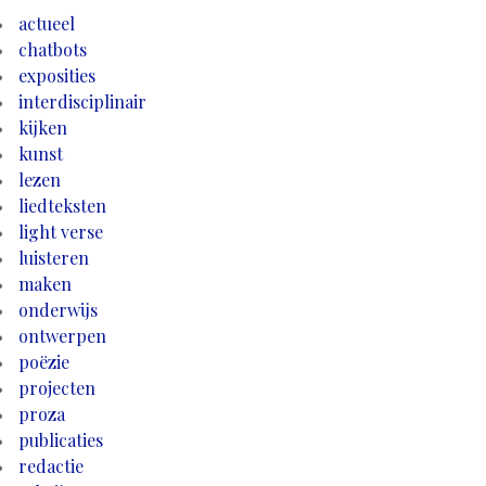
actueel
chatbots
exposities
interdisciplinair
kijken
kunst
lezen
liedteksten
light verse
luisteren
maken
onderwijs
ontwerpen
poëzie
projecten
proza
publicaties
redactie