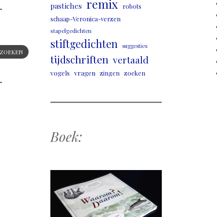
remix
pastiches
robots
schaap-Veronica-verzen
stapelgedichten
stiftgedichten
suggesties
ZOEKEN
tijdschriften
vertaald
vogels
vragen
zingen
zoeken
Boek: