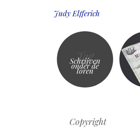
Judy Elfferich
Tag
Schrijven
onder de
toren
Copyright