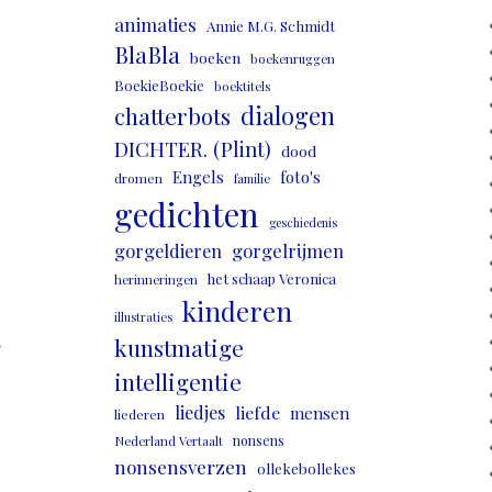
animaties
Annie M.G. Schmidt
BlaBla
boeken
boekenruggen
BoekieBoekie
boektitels
dialogen
chatterbots
DICHTER. (Plint)
dood
Engels
foto's
dromen
familie
gedichten
geschiedenis
gorgeldieren
gorgelrijmen
het schaap Veronica
herinneringen
kinderen
illustraties
,
kunstmatige
intelligentie
liedjes
liefde
mensen
liederen
nonsens
Nederland Vertaalt
nonsensverzen
ollekebollekes