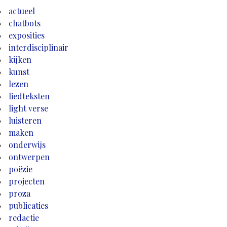
actueel
chatbots
exposities
interdisciplinair
kijken
kunst
lezen
liedteksten
light verse
luisteren
maken
onderwijs
ontwerpen
poëzie
projecten
proza
publicaties
redactie