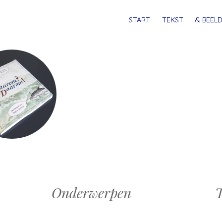
MENU
SPRING
START
TEKST
& BEELD
NAAR
INHOUD
Onderwerpen
T