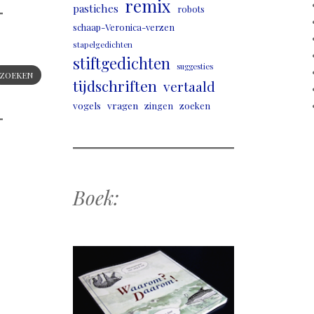
remix
pastiches
robots
schaap-Veronica-verzen
stapelgedichten
stiftgedichten
suggesties
ZOEKEN
tijdschriften
vertaald
vogels
vragen
zingen
zoeken
Boek: