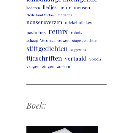
liedjes
liefde
mensen
liederen
nonsens
Nederland Vertaalt
nonsensverzen
ollekebollekes
remix
pastiches
robots
schaap-Veronica-verzen
stapelgedichten
stiftgedichten
suggesties
tijdschriften
vertaald
vogels
vragen
zingen
zoeken
Boek: