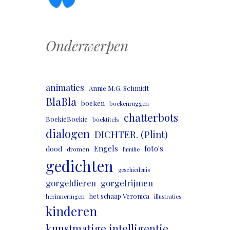
Onderwerpen
animaties
Annie M.G. Schmidt
BlaBla
boeken
boekenruggen
chatterbots
BoekieBoekie
boektitels
dialogen
DICHTER. (Plint)
Engels
foto's
dood
dromen
familie
gedichten
geschiedenis
gorgeldieren
gorgelrijmen
het schaap Veronica
herinneringen
illustraties
kinderen
kunstmatige intelligentie