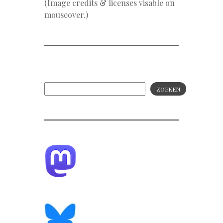
(Image credits & licenses visable on
mouseover.)
ZOEKEN