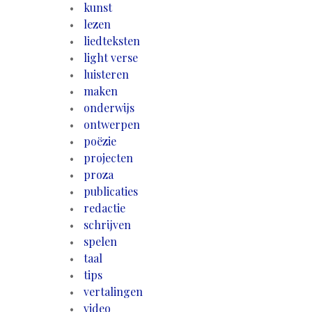
kunst
lezen
liedteksten
light verse
luisteren
maken
onderwijs
ontwerpen
poëzie
projecten
proza
publicaties
redactie
schrijven
spelen
taal
tips
vertalingen
video