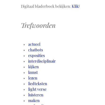
Digitaal bladerboek bekijken:
Klik
!
Trefwoorden
actueel
chatbots
exposities
interdisciplinair
kijken
kunst
lezen
liedteksten
light verse
luisteren
maken