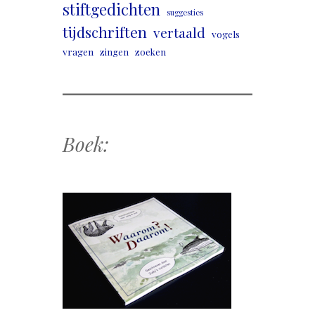
stiftgedichten
suggesties
tijdschriften
vertaald
vogels
vragen
zingen
zoeken
Boek: