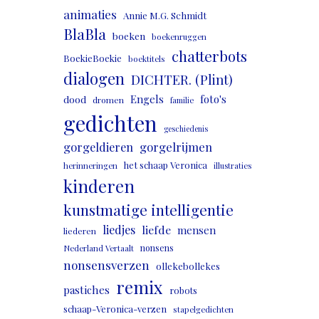
animaties
Annie M.G. Schmidt
BlaBla
boeken
boekenruggen
chatterbots
BoekieBoekie
boektitels
dialogen
DICHTER. (Plint)
Engels
foto's
dood
dromen
familie
gedichten
geschiedenis
gorgeldieren
gorgelrijmen
het schaap Veronica
herinneringen
illustraties
kinderen
kunstmatige intelligentie
liedjes
liefde
mensen
liederen
nonsens
Nederland Vertaalt
nonsensverzen
ollekebollekes
remix
pastiches
robots
schaap-Veronica-verzen
stapelgedichten