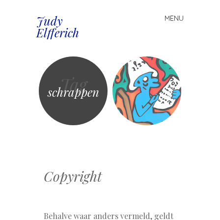
Judy
MENU
Spring
Elfferich
naar
inhoud
Tag
schrappen
Copyright
Behalve waar anders vermeld, geldt