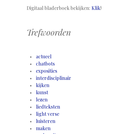
Digitaal bladerboek bekijken:
Klik
!
Trefwoorden
actueel
chatbots
exposities
interdisciplinair
kijken
kunst
lezen
liedteksten
light verse
luisteren
maken