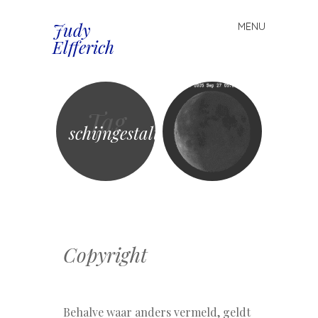
Judy
MENU
Spring
Elfferich
naar
inhoud
Tag
schijngestalten
Copyright
Behalve waar anders vermeld, geldt