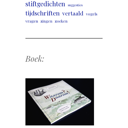
stiftgedichten
suggesties
tijdschriften
vertaald
vogels
vragen
zingen
zoeken
Boek: