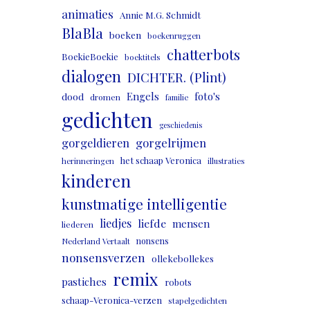
animaties
Annie M.G. Schmidt
BlaBla
boeken
boekenruggen
chatterbots
BoekieBoekie
boektitels
dialogen
DICHTER. (Plint)
Engels
foto's
dood
dromen
familie
gedichten
geschiedenis
gorgeldieren
gorgelrijmen
het schaap Veronica
herinneringen
illustraties
kinderen
kunstmatige intelligentie
liedjes
liefde
mensen
liederen
nonsens
Nederland Vertaalt
nonsensverzen
ollekebollekes
remix
pastiches
robots
schaap-Veronica-verzen
stapelgedichten