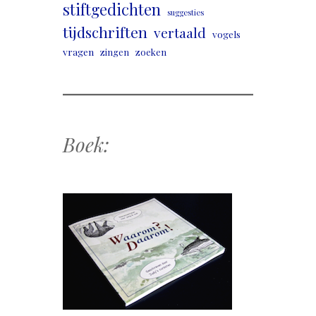
stiftgedichten
suggesties
tijdschriften
vertaald
vogels
vragen
zingen
zoeken
Boek: