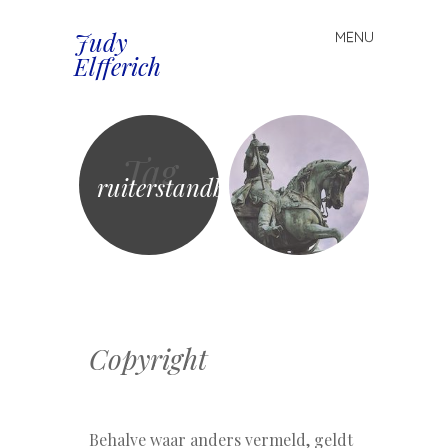
Judy
MENU
Spring
Elfferich
naar
inhoud
Tag
ruiterstandbeeld
Copyright
Behalve waar anders vermeld, geldt