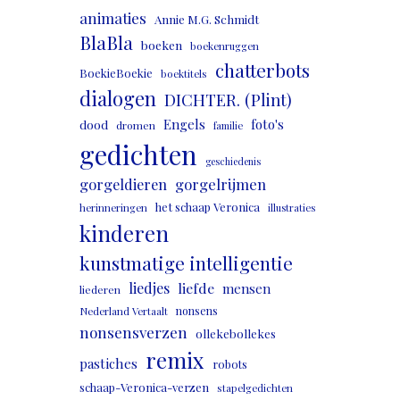
animaties
Annie M.G. Schmidt
BlaBla
boeken
boekenruggen
chatterbots
BoekieBoekie
boektitels
dialogen
DICHTER. (Plint)
Engels
foto's
dood
dromen
familie
gedichten
geschiedenis
gorgeldieren
gorgelrijmen
het schaap Veronica
herinneringen
illustraties
kinderen
kunstmatige intelligentie
liedjes
liefde
mensen
liederen
nonsens
Nederland Vertaalt
nonsensverzen
ollekebollekes
remix
pastiches
robots
schaap-Veronica-verzen
stapelgedichten