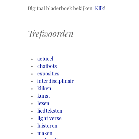
Digitaal bladerboek bekijken:
Klik
!
Trefwoorden
actueel
chatbots
exposities
interdisciplinair
kijken
kunst
lezen
liedteksten
light verse
luisteren
maken