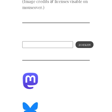
(Image credits & licenses visable on
mouseover.)
ZOEKEN