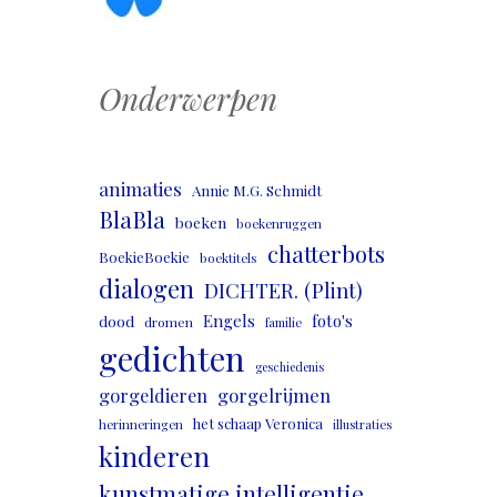
Onderwerpen
animaties
Annie M.G. Schmidt
BlaBla
boeken
boekenruggen
chatterbots
BoekieBoekie
boektitels
dialogen
DICHTER. (Plint)
Engels
foto's
dood
dromen
familie
gedichten
geschiedenis
gorgeldieren
gorgelrijmen
het schaap Veronica
herinneringen
illustraties
kinderen
kunstmatige intelligentie