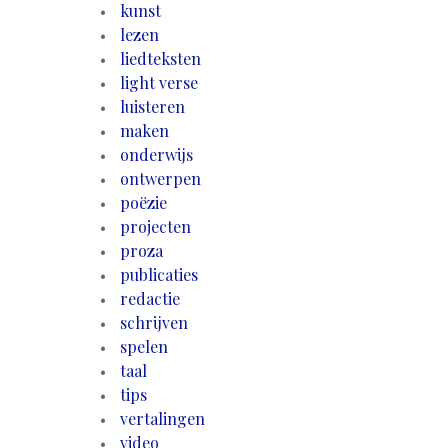
kunst
lezen
liedteksten
light verse
luisteren
maken
onderwijs
ontwerpen
poëzie
projecten
proza
publicaties
redactie
schrijven
spelen
taal
tips
vertalingen
video