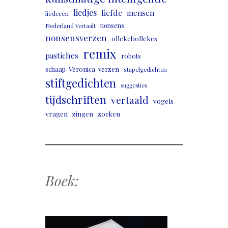
liedjes
liefde
mensen
liederen
nonsens
Nederland Vertaalt
nonsensverzen
ollekebollekes
remix
pastiches
robots
schaap-Veronica-verzen
stapelgedichten
stiftgedichten
suggesties
tijdschriften
vertaald
vogels
vragen
zingen
zoeken
Boek: