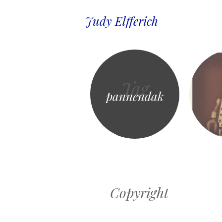
Judy Elfferich
Tag
pannendak
Copyright