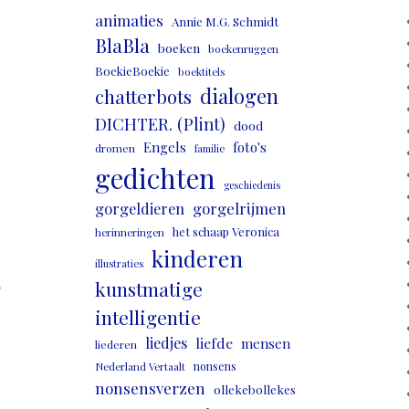
animaties
Annie M.G. Schmidt
BlaBla
boeken
boekenruggen
BoekieBoekie
boektitels
dialogen
chatterbots
DICHTER. (Plint)
dood
Engels
foto's
dromen
familie
gedichten
geschiedenis
gorgeldieren
gorgelrijmen
het schaap Veronica
herinneringen
kinderen
illustraties
,
kunstmatige
intelligentie
liedjes
liefde
mensen
liederen
nonsens
Nederland Vertaalt
nonsensverzen
ollekebollekes