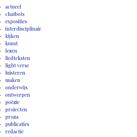
actueel
chatbots
exposities
interdisciplinair
kijken
kunst
lezen
liedteksten
light verse
luisteren
maken
onderwijs
ontwerpen
poëzie
projecten
proza
publicaties
redactie