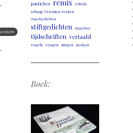
remix
pastiches
robots
schaap-Veronica-verzen
stapelgedichten
stiftgedichten
suggesties
ZOEKEN
tijdschriften
vertaald
vogels
vragen
zingen
zoeken
Boek: