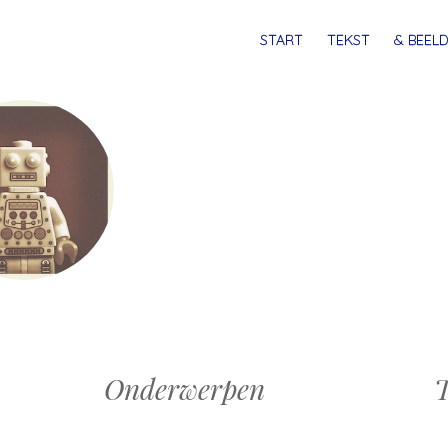
MENU
SPRING
START
TEKST
& BEELD
NAAR
INHOUD
Onderwerpen
T