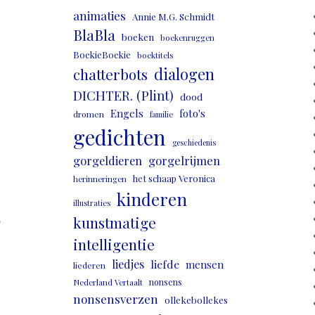
animaties
Annie M.G. Schmidt
BlaBla
boeken
boekenruggen
BoekieBoekie
boektitels
dialogen
chatterbots
DICHTER. (Plint)
dood
Engels
foto's
dromen
familie
gedichten
geschiedenis
gorgeldieren
gorgelrijmen
het schaap Veronica
herinneringen
kinderen
illustraties
,
kunstmatige
intelligentie
liedjes
liefde
mensen
liederen
nonsens
Nederland Vertaalt
nonsensverzen
ollekebollekes