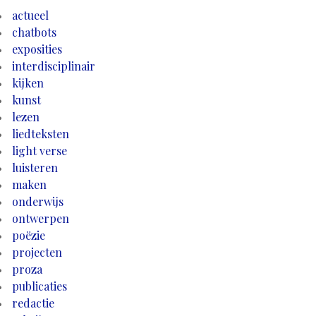
actueel
chatbots
exposities
interdisciplinair
kijken
kunst
lezen
liedteksten
light verse
luisteren
maken
onderwijs
ontwerpen
poëzie
projecten
proza
publicaties
redactie