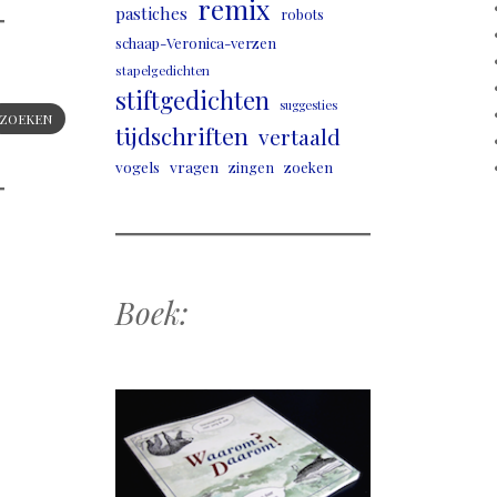
remix
pastiches
robots
schaap-Veronica-verzen
stapelgedichten
stiftgedichten
suggesties
ZOEKEN
tijdschriften
vertaald
vogels
vragen
zingen
zoeken
Boek: