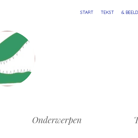
MENU
SPRING
START
TEKST
& BEELD
NAAR
INHOUD
Onderwerpen
T