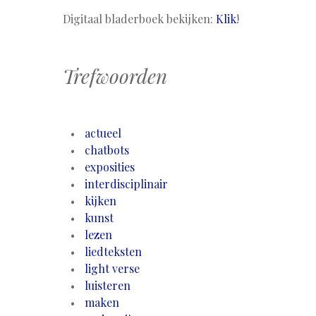
Digitaal bladerboek bekijken:
Klik
!
Trefwoorden
actueel
chatbots
exposities
interdisciplinair
kijken
kunst
lezen
liedteksten
light verse
luisteren
maken