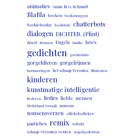
animaties
Annie M.G. Schmidt
BlaBla
boeken
boekenruggen
chatterbots
BoekieBoekie
boektitels
dialogen
DICHTER. (Plint)
Engels
foto's
dood
dromen
familie
gedichten
geschiedenis
gorgeldieren
gorgelrijmen
het schaap Veronica
herinneringen
illustraties
kinderen
kunstmatige intelligentie
liedjes
liefde
mensen
liederen
nonsens
Nederland Vertaalt
nonsensverzen
ollekebollekes
remix
pastiches
robots
schaap-Veronica-verzen
stapelgedichten