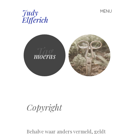
Judy
MENU
Spring
Elfferich
naar
inhoud
Tag
moeras
Copyright
Behalve waar anders vermeld, geldt