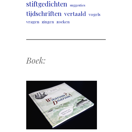
stiftgedichten
suggesties
tijdschriften
vertaald
vogels
vragen
zingen
zoeken
Boek: