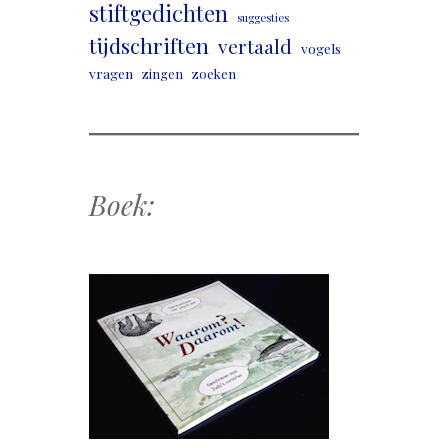
stiftgedichten
suggesties
tijdschriften
vertaald
vogels
vragen
zingen
zoeken
Boek: