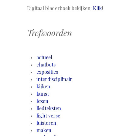
Digitaal bladerboek bekijken:
Klik
!
Trefwoorden
actueel
chatbots
exposities
interdisciplinair
kijken
kunst
lezen
liedteksten
light verse
luisteren
maken