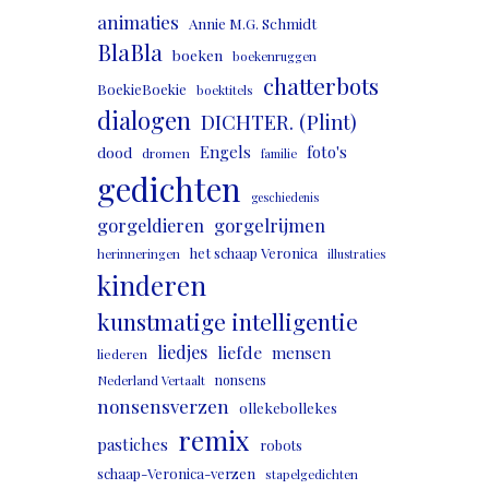
animaties
Annie M.G. Schmidt
BlaBla
boeken
boekenruggen
chatterbots
BoekieBoekie
boektitels
dialogen
DICHTER. (Plint)
Engels
foto's
dood
dromen
familie
gedichten
geschiedenis
gorgeldieren
gorgelrijmen
het schaap Veronica
herinneringen
illustraties
kinderen
kunstmatige intelligentie
liedjes
liefde
mensen
liederen
nonsens
Nederland Vertaalt
nonsensverzen
ollekebollekes
remix
pastiches
robots
schaap-Veronica-verzen
stapelgedichten