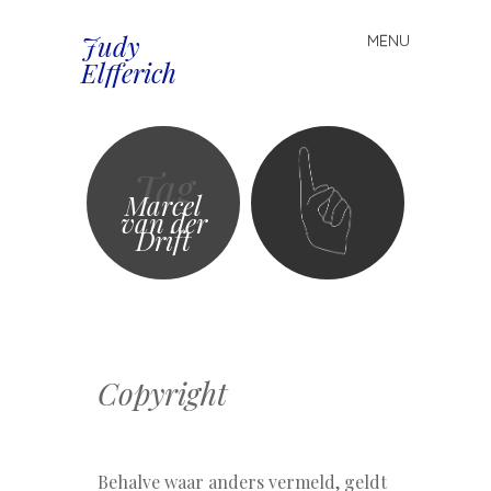
Judy
MENU
Spring
Elfferich
naar
inhoud
Tag
Marcel
van der
Drift
Copyright
Behalve waar anders vermeld, geldt