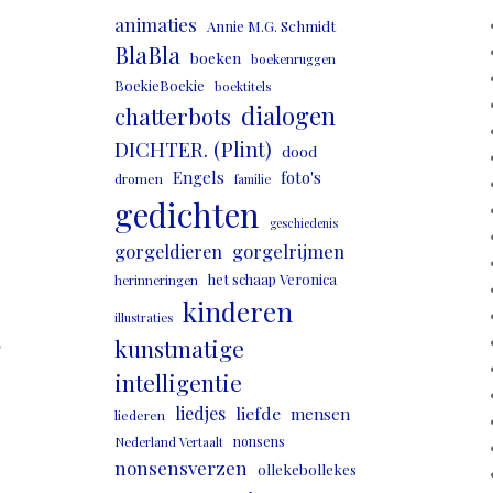
animaties
Annie M.G. Schmidt
BlaBla
boeken
boekenruggen
BoekieBoekie
boektitels
dialogen
chatterbots
DICHTER. (Plint)
dood
Engels
foto's
dromen
familie
gedichten
geschiedenis
gorgeldieren
gorgelrijmen
het schaap Veronica
herinneringen
kinderen
illustraties
,
kunstmatige
intelligentie
liedjes
liefde
mensen
liederen
nonsens
Nederland Vertaalt
nonsensverzen
ollekebollekes