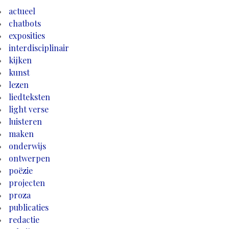
actueel
chatbots
exposities
interdisciplinair
kijken
kunst
lezen
liedteksten
light verse
luisteren
maken
onderwijs
ontwerpen
poëzie
projecten
proza
publicaties
redactie