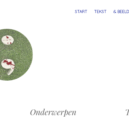
MENU
SPRING
START
TEKST
& BEELD
NAAR
INHOUD
Onderwerpen
T