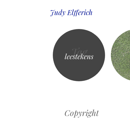
Judy Elfferich
Tag
leestekens
Copyright