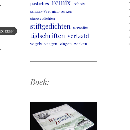
remix
pastiches
robots
schaap-Veronica-verzen
stapelgedichten
stiftgedichten
suggesties
ZOEKEN
tijdschriften
vertaald
vogels
vragen
zingen
zoeken
Boek: