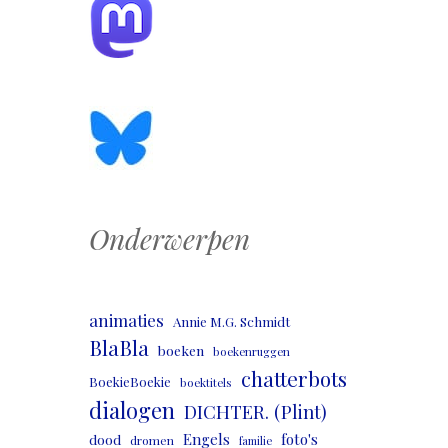
Onderwerpen
animaties
Annie M.G. Schmidt
BlaBla
boeken
boekenruggen
chatterbots
BoekieBoekie
boektitels
dialogen
DICHTER. (Plint)
Engels
foto's
dood
dromen
familie