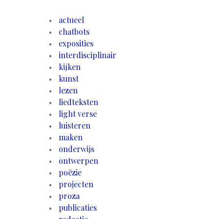
actueel
chatbots
exposities
interdisciplinair
kijken
kunst
lezen
liedteksten
light verse
luisteren
maken
onderwijs
ontwerpen
poëzie
projecten
proza
publicaties