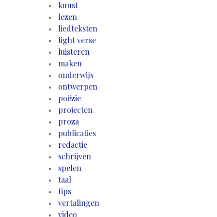
kunst
lezen
liedteksten
light verse
luisteren
maken
onderwijs
ontwerpen
poëzie
projecten
proza
publicaties
redactie
schrijven
spelen
taal
tips
vertalingen
video