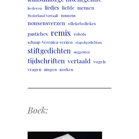
liedjes
liefde
mensen
liederen
nonsens
Nederland Vertaalt
nonsensverzen
ollekebollekes
remix
pastiches
robots
schaap-Veronica-verzen
stapelgedichten
stiftgedichten
suggesties
tijdschriften
vertaald
vogels
vragen
zingen
zoeken
Boek: