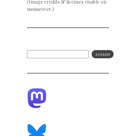
(Image credits & licenses visable on
mouseover.)
ZOEKEN