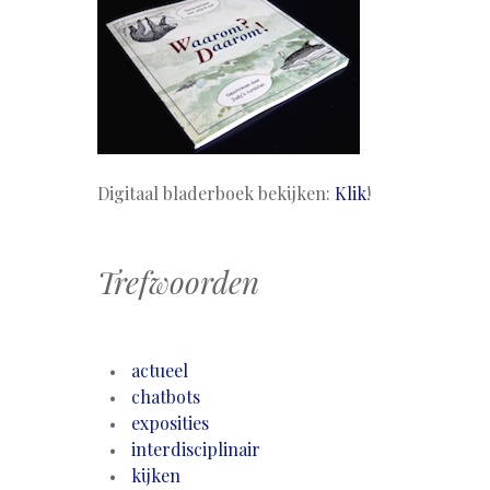
Digitaal bladerboek bekijken:
Klik
!
Trefwoorden
actueel
chatbots
exposities
interdisciplinair
kijken