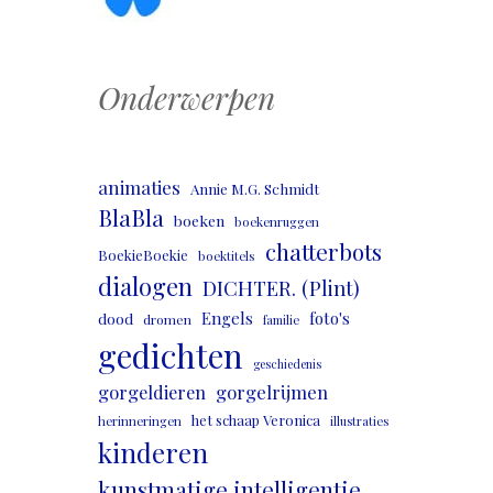
Onderwerpen
animaties
Annie M.G. Schmidt
BlaBla
boeken
boekenruggen
chatterbots
BoekieBoekie
boektitels
dialogen
DICHTER. (Plint)
Engels
foto's
dood
dromen
familie
gedichten
geschiedenis
gorgeldieren
gorgelrijmen
het schaap Veronica
herinneringen
illustraties
kinderen
kunstmatige intelligentie