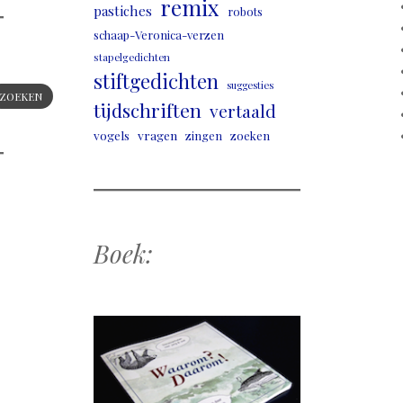
remix
pastiches
robots
schaap-Veronica-verzen
stapelgedichten
stiftgedichten
suggesties
ZOEKEN
tijdschriften
vertaald
vogels
vragen
zingen
zoeken
Boek: