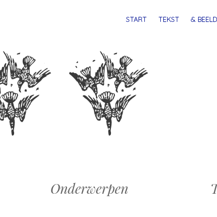
MENU
SPRING
START
TEKST
& BEELD
NAAR
INHOUD
Onderwerpen
T