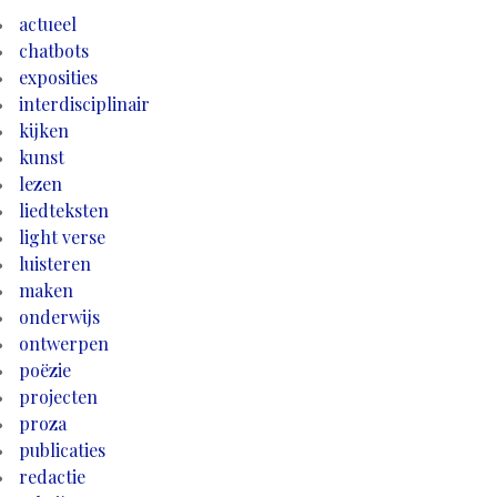
actueel
chatbots
exposities
interdisciplinair
kijken
kunst
lezen
liedteksten
light verse
luisteren
maken
onderwijs
ontwerpen
poëzie
projecten
proza
publicaties
redactie