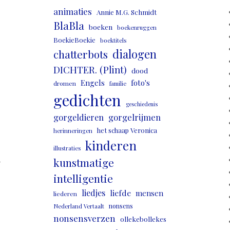
animaties
Annie M.G. Schmidt
BlaBla
boeken
boekenruggen
BoekieBoekie
boektitels
dialogen
chatterbots
DICHTER. (Plint)
dood
Engels
foto's
dromen
familie
gedichten
geschiedenis
gorgeldieren
gorgelrijmen
het schaap Veronica
herinneringen
kinderen
illustraties
,
kunstmatige
intelligentie
liedjes
liefde
mensen
liederen
nonsens
Nederland Vertaalt
nonsensverzen
ollekebollekes