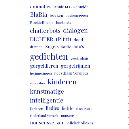
animaties
Annie M.G. Schmidt
BlaBla
boeken
boekenruggen
BoekieBoekie
boektitels
dialogen
chatterbots
DICHTER. (Plint)
dood
Engels
foto's
dromen
familie
gedichten
geschiedenis
gorgeldieren
gorgelrijmen
het schaap Veronica
herinneringen
kinderen
illustraties
,
kunstmatige
intelligentie
liedjes
liefde
mensen
liederen
nonsens
Nederland Vertaalt
nonsensverzen
ollekebollekes