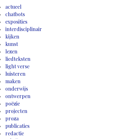
actueel
chatbots
exposities
interdisciplinair
kijken
kunst
lezen
liedteksten
light verse
luisteren
maken
onderwijs
ontwerpen
poëzie
projecten
proza
publicaties
redactie