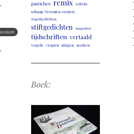
remix
pastiches
robots
schaap-Veronica-verzen
stapelgedichten
stiftgedichten
suggesties
ZOEKEN
tijdschriften
vertaald
vogels
vragen
zingen
zoeken
Boek: