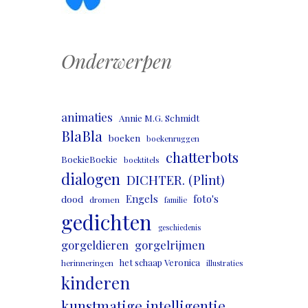
Onderwerpen
animaties
Annie M.G. Schmidt
BlaBla
boeken
boekenruggen
chatterbots
BoekieBoekie
boektitels
dialogen
DICHTER. (Plint)
Engels
foto's
dood
dromen
familie
gedichten
geschiedenis
gorgeldieren
gorgelrijmen
het schaap Veronica
herinneringen
illustraties
kinderen
kunstmatige intelligentie