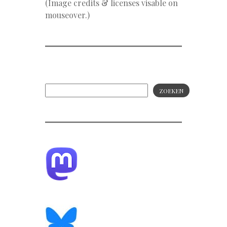
(Image credits & licenses visable on
mouseover.)
ZOEKEN