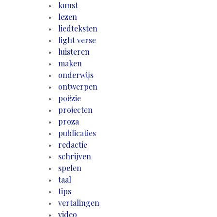
kunst
lezen
liedteksten
light verse
luisteren
maken
onderwijs
ontwerpen
poëzie
projecten
proza
publicaties
redactie
schrijven
spelen
taal
tips
vertalingen
video