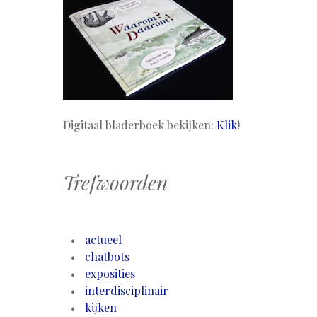
Digitaal bladerboek bekijken:
Klik
!
Trefwoorden
actueel
chatbots
exposities
interdisciplinair
kijken