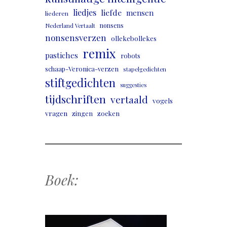
liedjes
liefde
mensen
liederen
nonsens
Nederland Vertaalt
nonsensverzen
ollekebollekes
remix
pastiches
robots
schaap-Veronica-verzen
stapelgedichten
stiftgedichten
suggesties
tijdschriften
vertaald
vogels
vragen
zingen
zoeken
Boek: