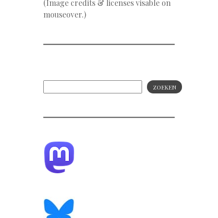
(Image credits & licenses visable on
mouseover.)
ZOEKEN