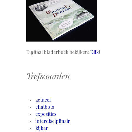
Digitaal bladerboek bekijken:
Klik
!
Trefwoorden
actueel
chatbots
exposities
interdisciplinair
kijken