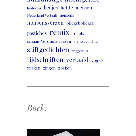
liedjes
liefde
mensen
liederen
nonsens
Nederland Vertaalt
nonsensverzen
ollekebollekes
remix
pastiches
robots
schaap-Veronica-verzen
stapelgedichten
stiftgedichten
suggesties
tijdschriften
vertaald
vogels
vragen
zingen
zoeken
Boek: