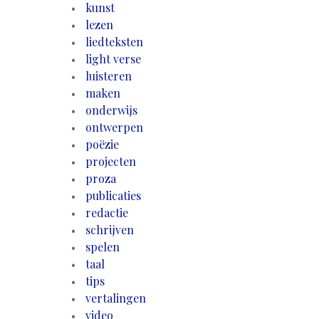
kunst
lezen
liedteksten
light verse
luisteren
maken
onderwijs
ontwerpen
poëzie
projecten
proza
publicaties
redactie
schrijven
spelen
taal
tips
vertalingen
video