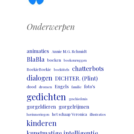
Onderwerpen
animaties
Annie M.G. Schmidt
BlaBla
boeken
boekenruggen
chatterbots
BoekieBoekie
boektitels
dialogen
DICHTER. (Plint)
Engels
foto's
dood
dromen
familie
gedichten
geschiedenis
gorgeldieren
gorgelrijmen
het schaap Veronica
herinneringen
illustraties
kinderen
kunstmatige intelligentie