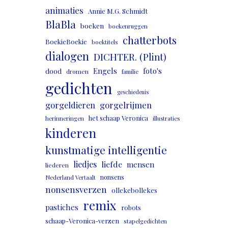
animaties
Annie M.G. Schmidt
BlaBla
boeken
boekenruggen
chatterbots
BoekieBoekie
boektitels
dialogen
DICHTER. (Plint)
Engels
foto's
dood
dromen
familie
gedichten
geschiedenis
gorgeldieren
gorgelrijmen
het schaap Veronica
herinneringen
illustraties
kinderen
kunstmatige intelligentie
liedjes
liefde
mensen
liederen
nonsens
Nederland Vertaalt
nonsensverzen
ollekebollekes
remix
pastiches
robots
schaap-Veronica-verzen
stapelgedichten