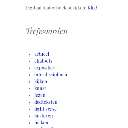
Digitaal bladerboek bekijken:
Klik
!
Trefwoorden
actueel
chatbots
exposities
interdisciplinair
kijken
kunst
lezen
liedteksten
light verse
luisteren
maken