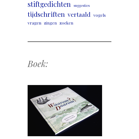
stiftgedichten
suggesties
tijdschriften
vertaald
vogels
vragen
zingen
zoeken
Boek: