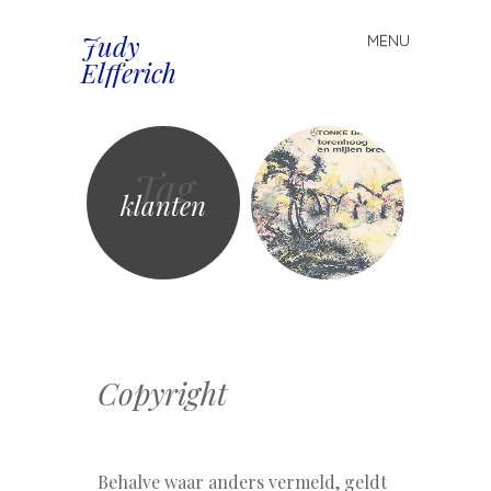
Judy
MENU
Spring
Elfferich
naar
inhoud
Tag
klanten
Copyright
Behalve waar anders vermeld, geldt