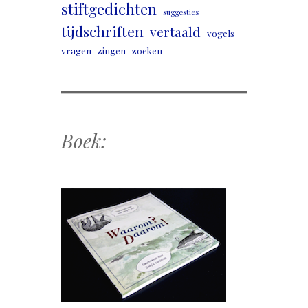
stiftgedichten
suggesties
tijdschriften
vertaald
vogels
vragen
zingen
zoeken
Boek: