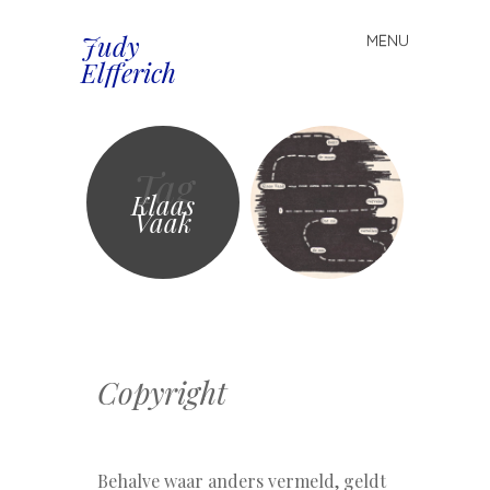
Judy
MENU
Spring
Elfferich
naar
inhoud
Tag
Klaas
Vaak
Copyright
Behalve waar anders vermeld, geldt