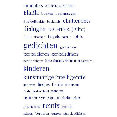
animaties
Annie M.G. Schmidt
BlaBla
boeken
boekenruggen
chatterbots
BoekieBoekie
boektitels
dialogen
DICHTER. (Plint)
Engels
foto's
dood
dromen
familie
gedichten
geschiedenis
gorgeldieren
gorgelrijmen
het schaap Veronica
herinneringen
illustraties
kinderen
kunstmatige intelligentie
liedjes
liefde
mensen
liederen
nonsens
Nederland Vertaalt
nonsensverzen
ollekebollekes
remix
pastiches
robots
schaap-Veronica-verzen
stapelgedichten