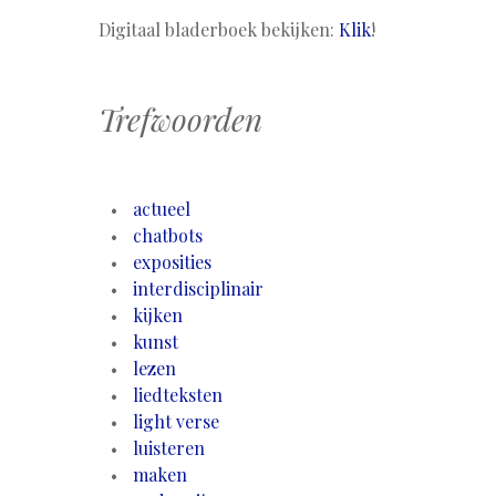
Digitaal bladerboek bekijken:
Klik
!
Trefwoorden
actueel
chatbots
exposities
interdisciplinair
kijken
kunst
lezen
liedteksten
light verse
luisteren
maken