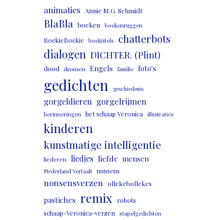
animaties
Annie M.G. Schmidt
BlaBla
boeken
boekenruggen
chatterbots
BoekieBoekie
boektitels
dialogen
DICHTER. (Plint)
Engels
foto's
dood
dromen
familie
gedichten
geschiedenis
gorgeldieren
gorgelrijmen
het schaap Veronica
herinneringen
illustraties
kinderen
kunstmatige intelligentie
liedjes
liefde
mensen
liederen
nonsens
Nederland Vertaalt
nonsensverzen
ollekebollekes
remix
pastiches
robots
schaap-Veronica-verzen
stapelgedichten