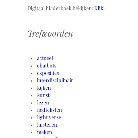
Digitaal bladerboek bekijken:
Klik
!
Trefwoorden
actueel
chatbots
exposities
interdisciplinair
kijken
kunst
lezen
liedteksten
light verse
luisteren
maken