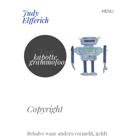
Judy
MENU
Spring
Elfferich
naar
inhoud
Tag
kapotte
grammofoonplaat
Copyright
Behalve waar anders vermeld, geldt