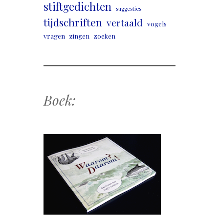
stiftgedichten
suggesties
tijdschriften
vertaald
vogels
vragen
zingen
zoeken
Boek: