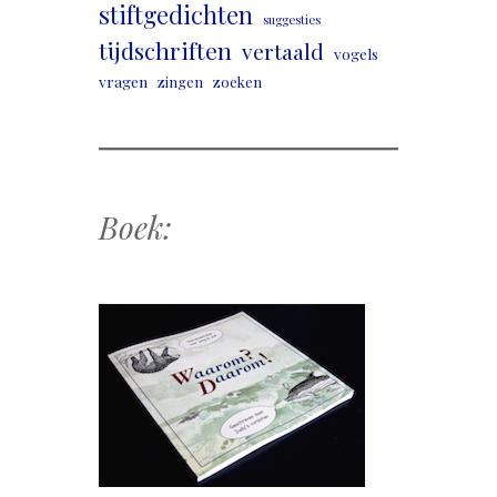
stiftgedichten
suggesties
tijdschriften
vertaald
vogels
vragen
zingen
zoeken
Boek: