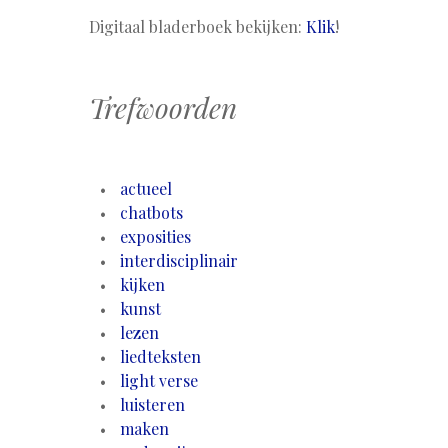
Digitaal bladerboek bekijken:
Klik
!
Trefwoorden
actueel
chatbots
exposities
interdisciplinair
kijken
kunst
lezen
liedteksten
light verse
luisteren
maken