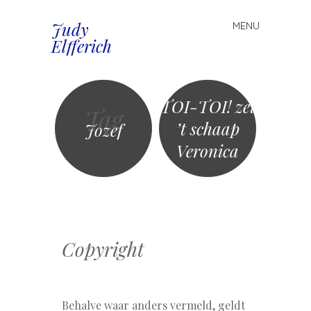
Judy
MENU
Spring
Elfferich
naar
inhoud
TOI-TOI! zei
Tag
’t schaap
Jozef
Veronica
Copyright
Behalve waar anders vermeld, geldt