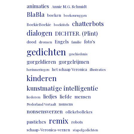
animaties
Annie M.G. Schmidt
BlaBla
boeken
boekenruggen
chatterbots
BoekieBoekie
boektitels
dialogen
DICHTER. (Plint)
Engels
foto's
dood
dromen
familie
gedichten
geschiedenis
gorgeldieren
gorgelrijmen
het schaap Veronica
herinneringen
illustraties
kinderen
kunstmatige intelligentie
liedjes
liefde
mensen
liederen
nonsens
Nederland Vertaalt
nonsensverzen
ollekebollekes
remix
pastiches
robots
schaap-Veronica-verzen
stapelgedichten