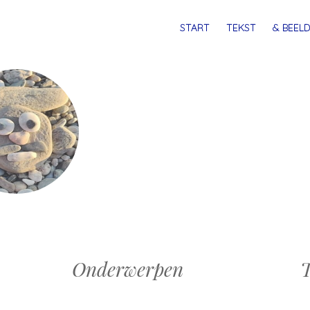
MENU
SPRING
START
TEKST
& BEELD
NAAR
INHOUD
Onderwerpen
T