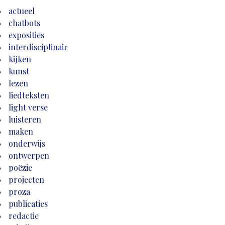
actueel
chatbots
exposities
interdisciplinair
kijken
kunst
lezen
liedteksten
light verse
luisteren
maken
onderwijs
ontwerpen
poëzie
projecten
proza
publicaties
redactie