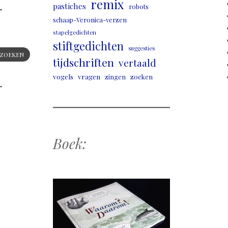
remix
pastiches
robots
schaap-Veronica-verzen
stapelgedichten
stiftgedichten
suggesties
ZOEKEN
tijdschriften
vertaald
vogels
vragen
zingen
zoeken
Boek: