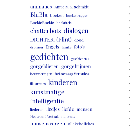
animaties
Annie M.G. Schmidt
BlaBla
boeken
boekenruggen
BoekieBoekie
boektitels
dialogen
chatterbots
DICHTER. (Plint)
dood
Engels
foto's
dromen
familie
gedichten
geschiedenis
gorgeldieren
gorgelrijmen
het schaap Veronica
herinneringen
kinderen
illustraties
,
kunstmatige
intelligentie
liedjes
liefde
mensen
liederen
nonsens
Nederland Vertaalt
nonsensverzen
ollekebollekes