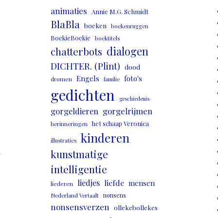
animaties
Annie M.G. Schmidt
BlaBla
boeken
boekenruggen
BoekieBoekie
boektitels
dialogen
chatterbots
DICHTER. (Plint)
dood
Engels
foto's
dromen
familie
gedichten
geschiedenis
gorgeldieren
gorgelrijmen
het schaap Veronica
herinneringen
kinderen
illustraties
,
kunstmatige
intelligentie
liedjes
liefde
mensen
liederen
nonsens
Nederland Vertaalt
nonsensverzen
ollekebollekes