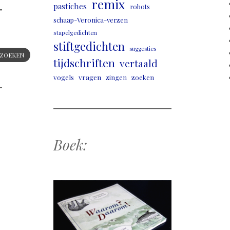
remix
pastiches
robots
schaap-Veronica-verzen
stapelgedichten
stiftgedichten
suggesties
ZOEKEN
tijdschriften
vertaald
vogels
vragen
zingen
zoeken
Boek: