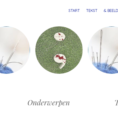
MENU
SPRING
START
TEKST
& BEELD
NAAR
INHOUD
Onderwerpen
T