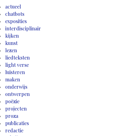
actueel
chatbots
exposities
interdisciplinair
kijken
kunst
lezen
liedteksten
light verse
luisteren
maken
onderwijs
ontwerpen
poëzie
projecten
proza
publicaties
redactie