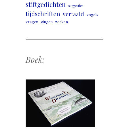
stiftgedichten
suggesties
tijdschriften
vertaald
vogels
vragen
zingen
zoeken
Boek: