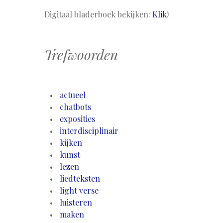
Digitaal bladerboek bekijken:
Klik
!
Trefwoorden
actueel
chatbots
exposities
interdisciplinair
kijken
kunst
lezen
liedteksten
light verse
luisteren
maken