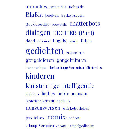
animaties
Annie M.G. Schmidt
BlaBla
boeken
boekenruggen
chatterbots
BoekieBoekie
boektitels
dialogen
DICHTER. (Plint)
Engels
foto's
dood
dromen
familie
gedichten
geschiedenis
gorgeldieren
gorgelrijmen
het schaap Veronica
herinneringen
illustraties
kinderen
kunstmatige intelligentie
liedjes
liefde
mensen
liederen
nonsens
Nederland Vertaalt
nonsensverzen
ollekebollekes
remix
pastiches
robots
schaap-Veronica-verzen
stapelgedichten