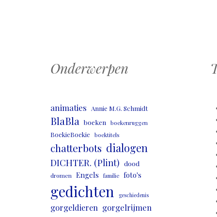
Onderwerpen
T
animaties
Annie M.G. Schmidt
BlaBla
boeken
boekenruggen
BoekieBoekie
boektitels
dialogen
chatterbots
DICHTER. (Plint)
dood
Engels
foto's
dromen
familie
gedichten
geschiedenis
gorgeldieren
gorgelrijmen