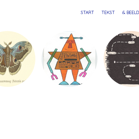
MENU
SPRING
START
TEKST
& BEELD
NAAR
INHOUD