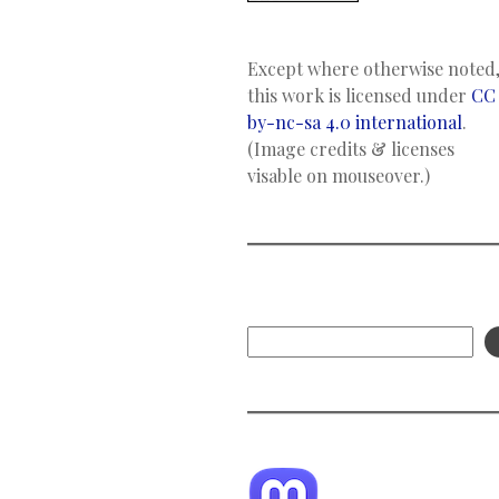
Except where otherwise noted
this work is licensed under
CC
by-nc-sa 4.0 international
.
(Image credits & licenses
visable on mouseover.)