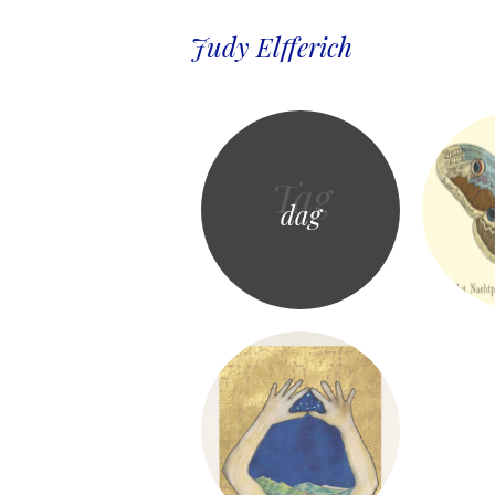
Judy Elfferich
Tag
dag