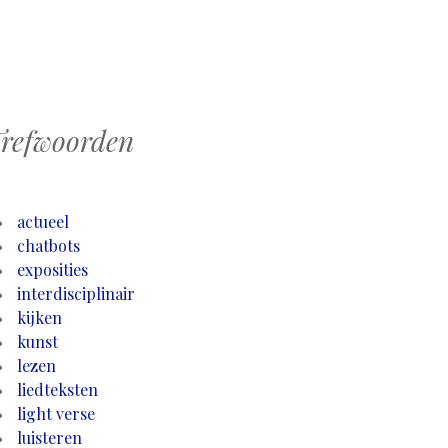
refwoorden
actueel
chatbots
exposities
interdisciplinair
kijken
kunst
lezen
liedteksten
light verse
luisteren