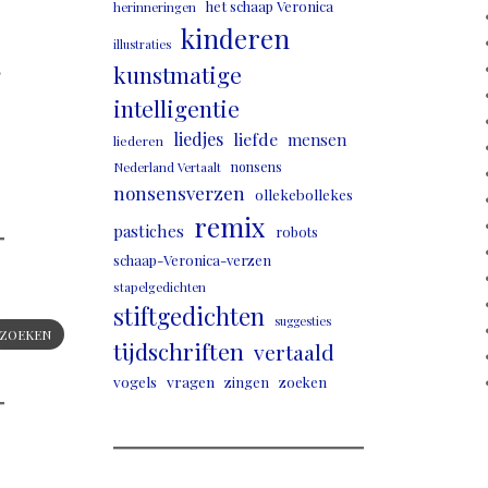
het schaap Veronica
herinneringen
kinderen
illustraties
,
kunstmatige
intelligentie
liedjes
liefde
mensen
liederen
nonsens
Nederland Vertaalt
nonsensverzen
ollekebollekes
remix
pastiches
robots
schaap-Veronica-verzen
stapelgedichten
stiftgedichten
suggesties
ZOEKEN
tijdschriften
vertaald
vogels
vragen
zingen
zoeken