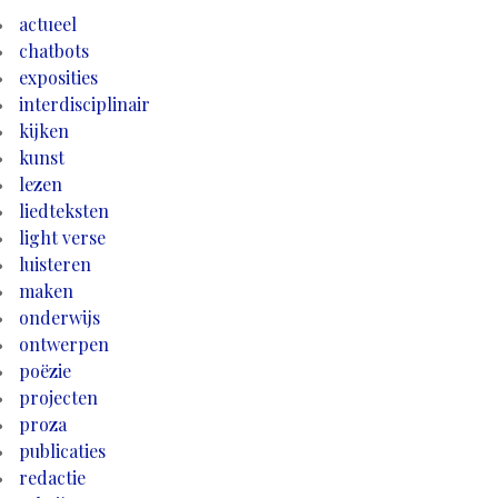
actueel
chatbots
exposities
interdisciplinair
kijken
kunst
lezen
liedteksten
light verse
luisteren
maken
onderwijs
ontwerpen
poëzie
projecten
proza
publicaties
redactie