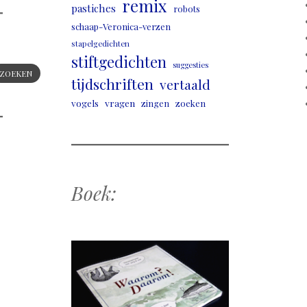
remix
pastiches
robots
schaap-Veronica-verzen
stapelgedichten
stiftgedichten
suggesties
ZOEKEN
tijdschriften
vertaald
vogels
vragen
zingen
zoeken
Boek: