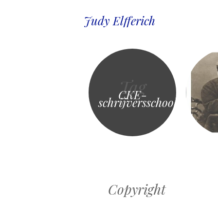
Judy Elfferich
Tag
CKE-
schrijversschool
Copyright