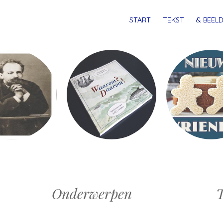
MENU
SPRING
START
TEKST
& BEELD
NAAR
INHOUD
Onderwerpen
T