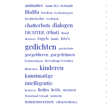
animaties
Annie M.G. Schmidt
BlaBla
boeken
boekenruggen
BoekieBoekie
boektitels
dialogen
chatterbots
DICHTER. (Plint)
dood
Engels
foto's
dromen
familie
gedichten
geschiedenis
gorgeldieren
gorgelrijmen
het schaap Veronica
herinneringen
kinderen
illustraties
,
kunstmatige
intelligentie
liedjes
liefde
mensen
liederen
nonsens
Nederland Vertaalt
nonsensverzen
ollekebollekes