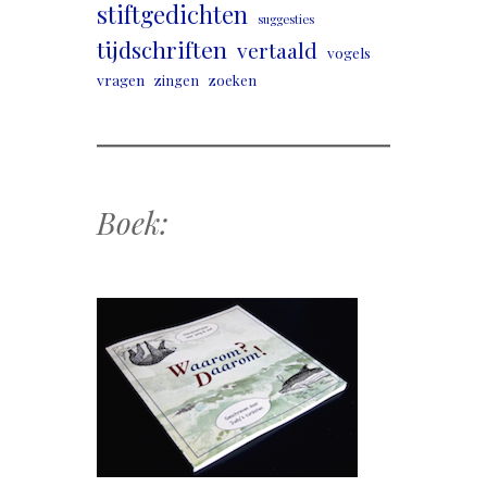
stiftgedichten
suggesties
tijdschriften
vertaald
vogels
vragen
zingen
zoeken
Boek: