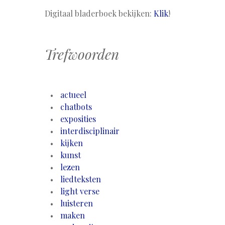
Digitaal bladerboek bekijken:
Klik
!
Trefwoorden
actueel
chatbots
exposities
interdisciplinair
kijken
kunst
lezen
liedteksten
light verse
luisteren
maken