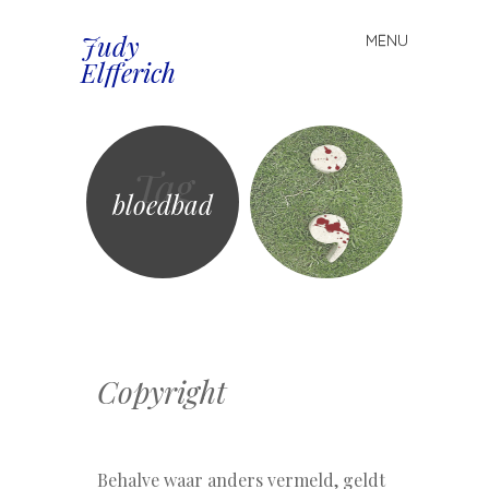
Judy
MENU
Spring
Elfferich
naar
inhoud
Tag
bloedbad
Copyright
Behalve waar anders vermeld, geldt