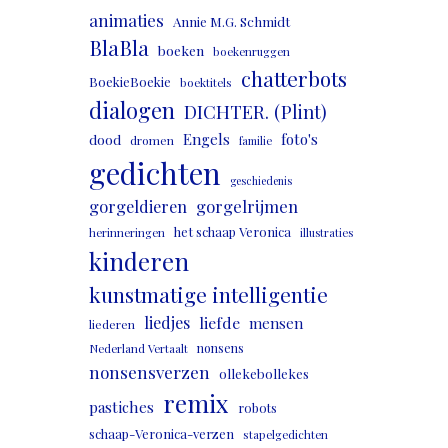
animaties
Annie M.G. Schmidt
BlaBla
boeken
boekenruggen
chatterbots
BoekieBoekie
boektitels
dialogen
DICHTER. (Plint)
Engels
foto's
dood
dromen
familie
gedichten
geschiedenis
gorgeldieren
gorgelrijmen
het schaap Veronica
herinneringen
illustraties
kinderen
kunstmatige intelligentie
liedjes
liefde
mensen
liederen
nonsens
Nederland Vertaalt
nonsensverzen
ollekebollekes
remix
pastiches
robots
schaap-Veronica-verzen
stapelgedichten