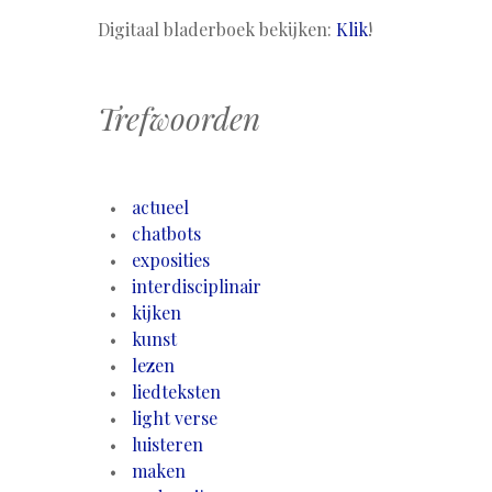
Digitaal bladerboek bekijken:
Klik
!
Trefwoorden
actueel
chatbots
exposities
interdisciplinair
kijken
kunst
lezen
liedteksten
light verse
luisteren
maken