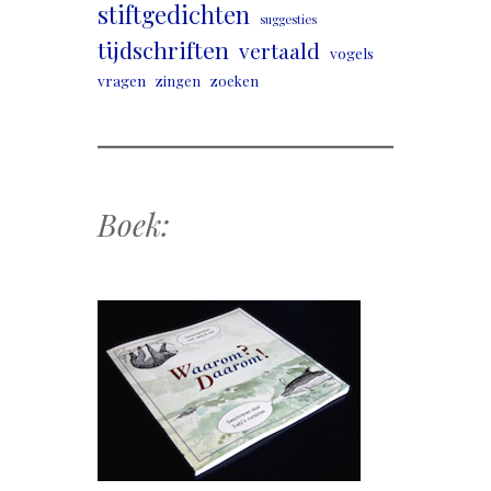
stiftgedichten
suggesties
tijdschriften
vertaald
vogels
vragen
zingen
zoeken
Boek: