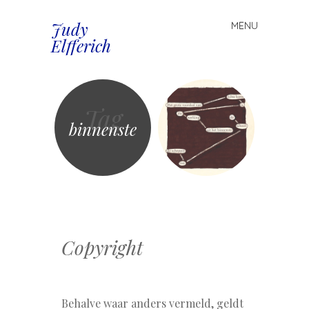
Judy
MENU
Spring
Elfferich
naar
inhoud
Tag
binnenste
Copyright
Behalve waar anders vermeld, geldt