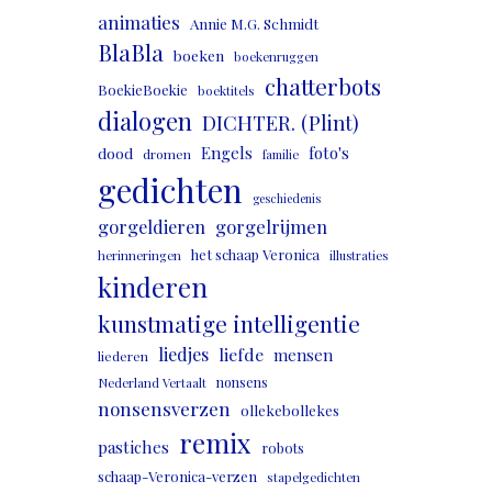
animaties
Annie M.G. Schmidt
BlaBla
boeken
boekenruggen
chatterbots
BoekieBoekie
boektitels
dialogen
DICHTER. (Plint)
Engels
foto's
dood
dromen
familie
gedichten
geschiedenis
gorgeldieren
gorgelrijmen
het schaap Veronica
herinneringen
illustraties
kinderen
kunstmatige intelligentie
liedjes
liefde
mensen
liederen
nonsens
Nederland Vertaalt
nonsensverzen
ollekebollekes
remix
pastiches
robots
schaap-Veronica-verzen
stapelgedichten