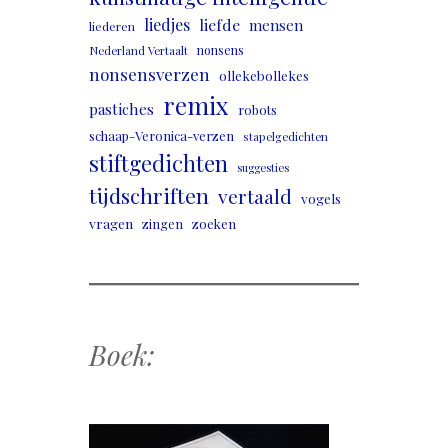
liedjes
liefde
mensen
liederen
nonsens
Nederland Vertaalt
nonsensverzen
ollekebollekes
remix
pastiches
robots
schaap-Veronica-verzen
stapelgedichten
stiftgedichten
suggesties
tijdschriften
vertaald
vogels
vragen
zingen
zoeken
Boek: