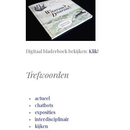
Digitaal bladerboek bekijken:
Klik
!
Trefwoorden
actueel
chatbots
exposities
interdisciplinair
kijken