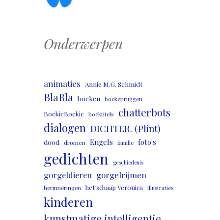
Onderwerpen
animaties
Annie M.G. Schmidt
BlaBla
boeken
boekenruggen
chatterbots
BoekieBoekie
boektitels
dialogen
DICHTER. (Plint)
Engels
foto's
dood
dromen
familie
gedichten
geschiedenis
gorgeldieren
gorgelrijmen
het schaap Veronica
herinneringen
illustraties
kinderen
kunstmatige intelligentie