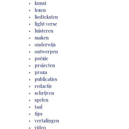
kunst
lezen
liedteksten
light verse
luisteren
maken
onderwijs
ontwerpen
poëzie
projecten
proza
publicaties
redactie
schrijven
spelen
taal
tips
vertalingen
video