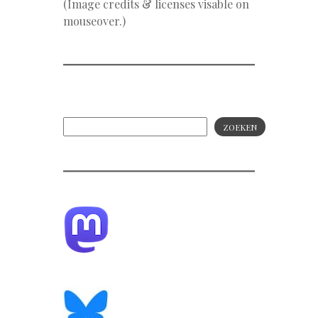
(Image credits & licenses visable on
mouseover.)
ZOEKEN