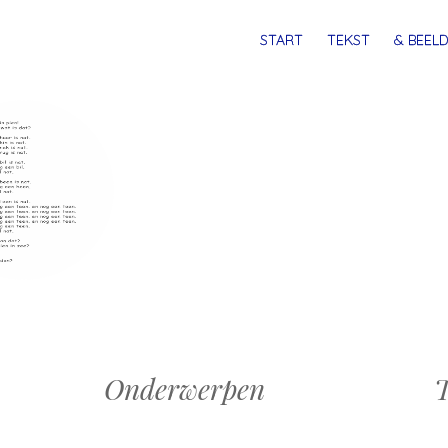
MENU
SPRING
START
TEKST
& BEELD
NAAR
INHOUD
Onderwerpen
T