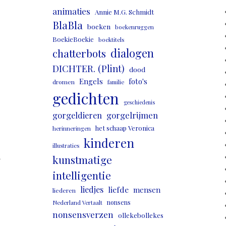
animaties
Annie M.G. Schmidt
BlaBla
boeken
boekenruggen
BoekieBoekie
boektitels
dialogen
chatterbots
DICHTER. (Plint)
dood
Engels
foto's
dromen
familie
gedichten
geschiedenis
gorgeldieren
gorgelrijmen
het schaap Veronica
herinneringen
kinderen
illustraties
,
kunstmatige
intelligentie
liedjes
liefde
mensen
liederen
nonsens
Nederland Vertaalt
nonsensverzen
ollekebollekes