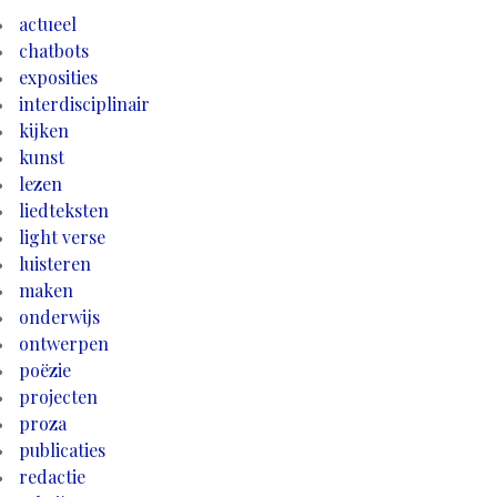
actueel
chatbots
exposities
interdisciplinair
kijken
kunst
lezen
liedteksten
light verse
luisteren
maken
onderwijs
ontwerpen
poëzie
projecten
proza
publicaties
redactie