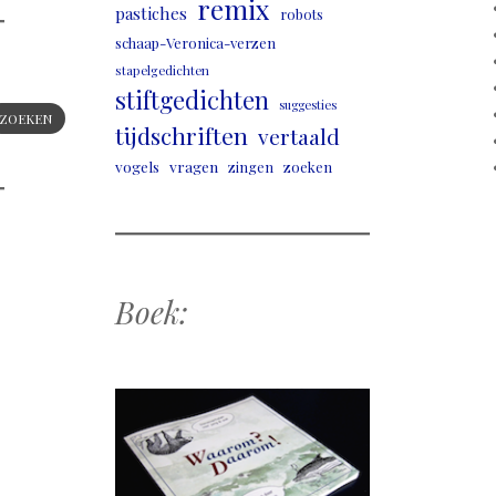
remix
pastiches
robots
schaap-Veronica-verzen
stapelgedichten
stiftgedichten
suggesties
ZOEKEN
tijdschriften
vertaald
vogels
vragen
zingen
zoeken
Boek: