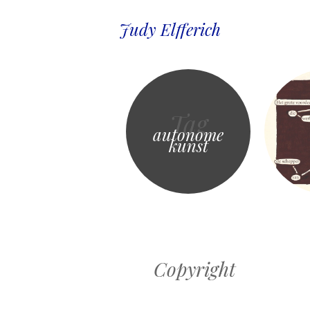
Judy Elfferich
Tag
autonome
kunst
Copyright