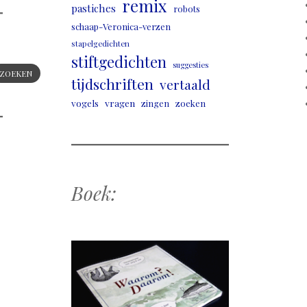
remix
pastiches
robots
schaap-Veronica-verzen
stapelgedichten
stiftgedichten
suggesties
ZOEKEN
tijdschriften
vertaald
vogels
vragen
zingen
zoeken
Boek: