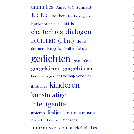
animaties
Annie M.G. Schmidt
BlaBla
boeken
boekenruggen
BoekieBoekie
boektitels
dialogen
chatterbots
DICHTER. (Plint)
dood
Engels
foto's
dromen
familie
gedichten
geschiedenis
gorgeldieren
gorgelrijmen
het schaap Veronica
herinneringen
kinderen
illustraties
,
kunstmatige
intelligentie
liedjes
liefde
mensen
liederen
nonsens
Nederland Vertaalt
nonsensverzen
ollekebollekes