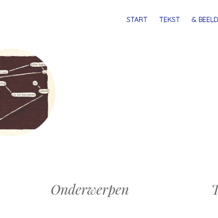
MENU
SPRING
START
TEKST
& BEELD
NAAR
INHOUD
Onderwerpen
T