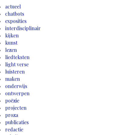
actueel
chatbots
exposities
interdisciplinair
kijken
kunst
lezen
liedteksten
light verse
luisteren
maken
onderwijs
ontwerpen
poëzie
projecten
proza
publicaties
redactie