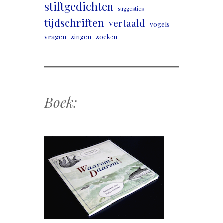
stiftgedichten
suggesties
tijdschriften
vertaald
vogels
vragen
zingen
zoeken
Boek: