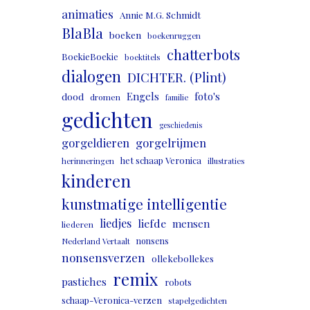
animaties
Annie M.G. Schmidt
BlaBla
boeken
boekenruggen
chatterbots
BoekieBoekie
boektitels
dialogen
DICHTER. (Plint)
Engels
foto's
dood
dromen
familie
gedichten
geschiedenis
gorgeldieren
gorgelrijmen
het schaap Veronica
herinneringen
illustraties
kinderen
kunstmatige intelligentie
liedjes
liefde
mensen
liederen
nonsens
Nederland Vertaalt
nonsensverzen
ollekebollekes
remix
pastiches
robots
schaap-Veronica-verzen
stapelgedichten