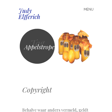
Judy
MENU
Spring
Elfferich
naar
inhoud
Tag
Appelstroper
Copyright
Behalve waar anders vermeld, geldt