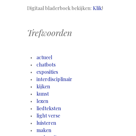
Digitaal bladerboek bekijken:
Klik
!
Trefwoorden
actueel
chatbots
exposities
interdisciplinair
kijken
kunst
lezen
liedteksten
light verse
luisteren
maken