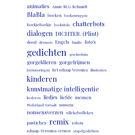
animaties
Annie M.G. Schmidt
BlaBla
boeken
boekenruggen
chatterbots
BoekieBoekie
boektitels
dialogen
DICHTER. (Plint)
Engels
foto's
dood
dromen
familie
gedichten
geschiedenis
gorgeldieren
gorgelrijmen
het schaap Veronica
herinneringen
illustraties
kinderen
kunstmatige intelligentie
liedjes
liefde
mensen
liederen
nonsens
Nederland Vertaalt
nonsensverzen
ollekebollekes
remix
pastiches
robots
schaap-Veronica-verzen
stapelgedichten