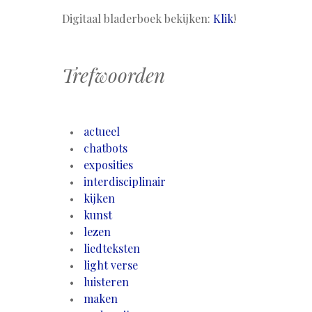
Digitaal bladerboek bekijken:
Klik
!
Trefwoorden
actueel
chatbots
exposities
interdisciplinair
kijken
kunst
lezen
liedteksten
light verse
luisteren
maken