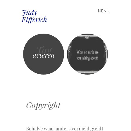
Judy
MENU
Spring
Elfferich
naar
inhoud
Tag
acteren
Copyright
Behalve waar anders vermeld, geldt