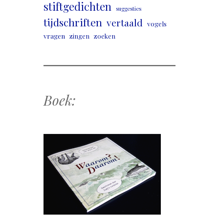
stiftgedichten
suggesties
tijdschriften
vertaald
vogels
vragen
zingen
zoeken
Boek: