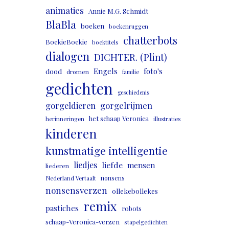
animaties
Annie M.G. Schmidt
BlaBla
boeken
boekenruggen
chatterbots
BoekieBoekie
boektitels
dialogen
DICHTER. (Plint)
Engels
foto's
dood
dromen
familie
gedichten
geschiedenis
gorgeldieren
gorgelrijmen
het schaap Veronica
herinneringen
illustraties
kinderen
kunstmatige intelligentie
liedjes
liefde
mensen
liederen
nonsens
Nederland Vertaalt
nonsensverzen
ollekebollekes
remix
pastiches
robots
schaap-Veronica-verzen
stapelgedichten