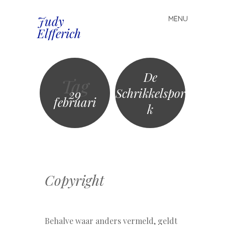
Judy
MENU
Spring
Elfferich
naar
inhoud
De
Tag
Schrikkelspor
29
februari
k
Copyright
Behalve waar anders vermeld, geldt