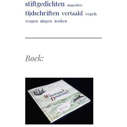
stiftgedichten
suggesties
tijdschriften
vertaald
vogels
vragen
zingen
zoeken
Boek: