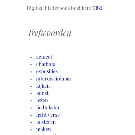
Digitaal bladerboek bekijken:
Klik
!
Trefwoorden
actueel
chatbots
exposities
interdisciplinair
kijken
kunst
lezen
liedteksten
light verse
luisteren
maken