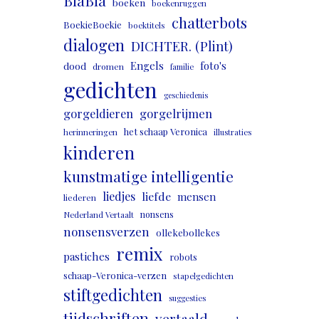
BlaBla
boeken
boekenruggen
chatterbots
BoekieBoekie
boektitels
dialogen
DICHTER. (Plint)
Engels
foto's
dood
dromen
familie
gedichten
geschiedenis
gorgeldieren
gorgelrijmen
het schaap Veronica
herinneringen
illustraties
kinderen
kunstmatige intelligentie
liedjes
liefde
mensen
liederen
nonsens
Nederland Vertaalt
nonsensverzen
ollekebollekes
remix
pastiches
robots
schaap-Veronica-verzen
stapelgedichten
stiftgedichten
suggesties
tijdschriften
vertaald