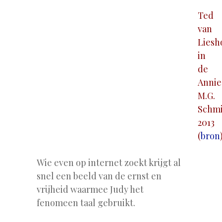
Ted
van
Liesh
in
de
Annie
M.G.
Schmi
2013
(
bron
Wie even op internet zoekt krijgt al
snel een beeld van de ernst en
vrijheid waarmee Judy het
fenomeen taal gebruikt.