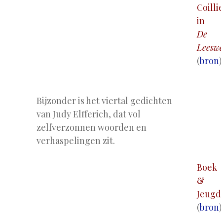
Coilli
in
De
Leesw
(
bron
.
Bijzonder is het viertal gedichten
van Judy Elfferich, dat vol
zelfverzonnen woorden en
verhaspelingen zit.
Boek
&
Jeugd
(
bron