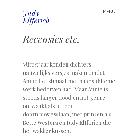
Judy
MENU
Spring
Elfferich
naar
inhoud
Recensies etc.
.
Vijftig jaar konden dichters
nauwelijks versjes maken omdat
Annie het klimaat met haar sublieme
werk bedorven had. Maar Annie is
steeds langer dood en het genre
ontwaakt als uit een
doornroosjesslaap, met prinsen als
Bette Westera en Judy Elfferich die
het wakker kussen.