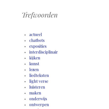
Trefwoorden
actueel
chatbots
exposities
interdisciplinair
kijken
kunst
lezen
liedteksten
light verse
luisteren
maken
onderwijs
ontwerpen