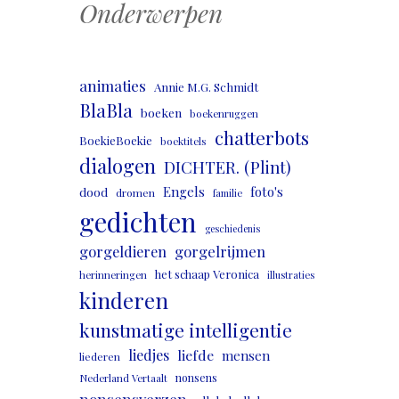
Onderwerpen
animaties
Annie M.G. Schmidt
BlaBla
boeken
boekenruggen
chatterbots
BoekieBoekie
boektitels
dialogen
DICHTER. (Plint)
Engels
foto's
dood
dromen
familie
gedichten
geschiedenis
gorgeldieren
gorgelrijmen
het schaap Veronica
herinneringen
illustraties
kinderen
kunstmatige intelligentie
liedjes
liefde
mensen
liederen
nonsens
Nederland Vertaalt
nonsensverzen