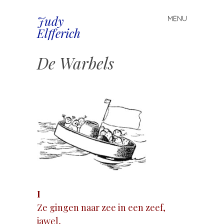
Judy
MENU
Spring
Elfferich
naar
inhoud
De Warbels
.
I
Ze gingen naar zee in een zeef,
jawel,