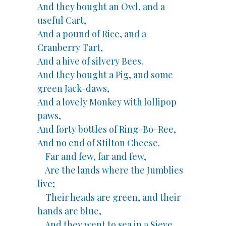
And they bought an Owl, and a
useful Cart,
And a pound of Rice, and a
Cranberry Tart,
And a hive of silvery Bees.
And they bought a Pig, and some
green Jack-daws,
And a lovely Monkey with lollipop
paws,
And forty bottles of Ring-Bo-Ree,
And no end of Stilton Cheese.
Far and few, far and few,
Are the lands where the Jumblies
live;
Their heads are green, and their
hands are blue,
And they went to sea in a Sieve.