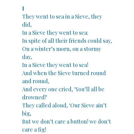
I
They went to sea in a Sieve, they
did,
In a Sieve they went to sea:
In spite of all their friends could say,
On a winter’s morn, on a stormy
day,
In a Sieve they went to sea!
And when the Sieve turned round
and round,
And every one cried, ‘You’ll all be
drowned!’
They called aloud, ‘Our Sieve ain’t
big,
But we don’t care a button! we don’t
care a fig!