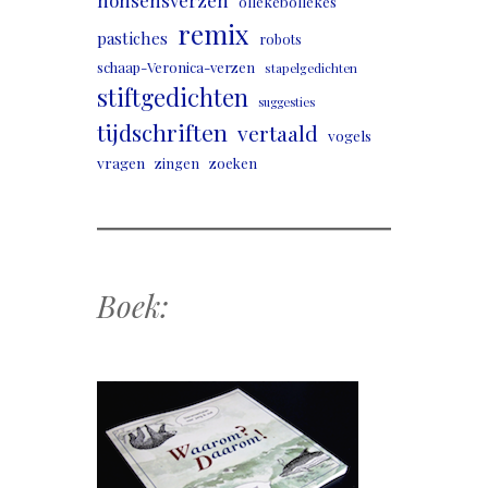
ollekebollekes
remix
pastiches
robots
schaap-Veronica-verzen
stapelgedichten
stiftgedichten
suggesties
tijdschriften
vertaald
vogels
vragen
zingen
zoeken
Boek: